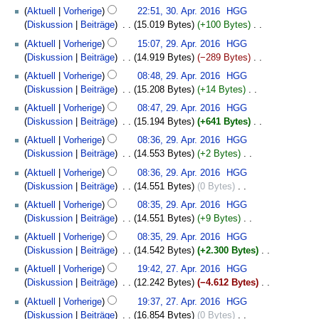
i
n
a
a
s
K
t
n
B
z
Aktuell
Vorherige
22:51, 30. Apr. 2016
‎
HGG
e
m
n
g
s
r
a
e
u
f
e
u
Diskussion
Beiträge
‎
15.019 Bytes
+100 Bytes
‎
i
e
e
s
s
b
m
i
n
a
a
s
K
29.
t
n
B
z
u
Aktuell
Vorherige
15:07, 29. Apr. 2016
‎
HGG
e
m
n
g
s
r
a
e
April
u
f
e
u
n
Diskussion
Beiträge
‎
14.919 Bytes
−289 Bytes
‎
i
e
e
s
s
b
m
i
2016
n
a
a
s
K
g
t
n
B
z
u
Aktuell
Vorherige
08:48, 29. Apr. 2016
‎
HGG
e
m
n
g
s
r
a
e
u
f
e
u
n
Diskussion
Beiträge
‎
15.208 Bytes
+14 Bytes
‎
i
e
e
s
s
b
m
i
n
a
a
s
K
g
t
n
B
z
u
Aktuell
Vorherige
08:47, 29. Apr. 2016
‎
HGG
e
m
n
g
s
r
a
e
u
f
e
u
n
Diskussion
Beiträge
‎
15.194 Bytes
+641 Bytes
‎
i
e
e
s
s
b
m
i
n
a
a
s
K
g
t
n
B
z
u
Aktuell
Vorherige
08:36, 29. Apr. 2016
‎
HGG
e
m
n
g
s
r
a
e
u
f
e
u
n
Diskussion
Beiträge
‎
14.553 Bytes
+2 Bytes
‎
i
e
e
s
s
b
m
i
n
a
a
s
K
g
t
n
B
z
u
Aktuell
Vorherige
08:36, 29. Apr. 2016
‎
HGG
e
m
n
g
s
r
a
e
u
f
e
u
n
Diskussion
Beiträge
‎
14.551 Bytes
0 Bytes
‎
i
e
e
s
s
b
m
i
n
a
a
s
K
g
t
n
B
z
u
Aktuell
Vorherige
08:35, 29. Apr. 2016
‎
HGG
e
m
n
g
s
r
a
e
u
f
e
u
n
Diskussion
Beiträge
‎
14.551 Bytes
+9 Bytes
‎
i
e
e
s
s
b
m
i
n
a
a
s
K
g
t
n
B
z
u
Aktuell
Vorherige
08:35, 29. Apr. 2016
‎
HGG
e
m
n
g
s
r
a
e
u
f
e
u
n
Diskussion
Beiträge
‎
14.542 Bytes
+2.300 Bytes
‎
i
e
e
s
s
b
m
i
n
a
a
s
K
g
27.
t
n
B
z
u
Aktuell
Vorherige
19:42, 27. Apr. 2016
‎
HGG
e
m
n
g
s
r
a
e
April
u
f
e
u
n
Diskussion
Beiträge
‎
12.242 Bytes
−4.612 Bytes
‎
i
e
e
s
s
b
m
i
2016
n
a
a
s
K
g
t
n
B
z
u
Aktuell
Vorherige
19:37, 27. Apr. 2016
‎
HGG
e
m
n
g
s
r
a
e
u
f
e
u
n
Diskussion
Beiträge
‎
16.854 Bytes
0 Bytes
‎
i
e
e
s