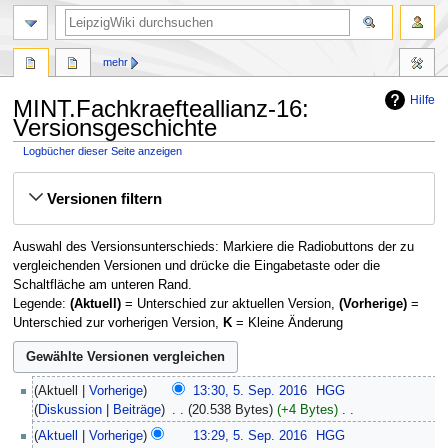
mehr
Hilfe
MINT.Fachkraefteallianz-16:
Versionsgeschichte
Logbücher dieser Seite anzeigen
Zur
Zur
Versionen filtern
Navigation
Suche
springen
springen
Auswahl des Versionsunterschieds: Markiere die Radiobuttons der zu
vergleichenden Versionen und drücke die Eingabetaste oder die
Schaltfläche am unteren Rand.
Legende:
(Aktuell)
= Unterschied zur aktuellen Version,
(Vorherige)
=
Unterschied zur vorherigen Version,
K
= Kleine Änderung
5.
Aktuell
Vorherige
13:30, 5. Sep. 2016
‎
HGG
September
Diskussion
Beiträge
‎
20.538 Bytes
+4 Bytes
‎
2016
K
Aktuell
Vorherige
13:29, 5. Sep. 2016
‎
HGG
e