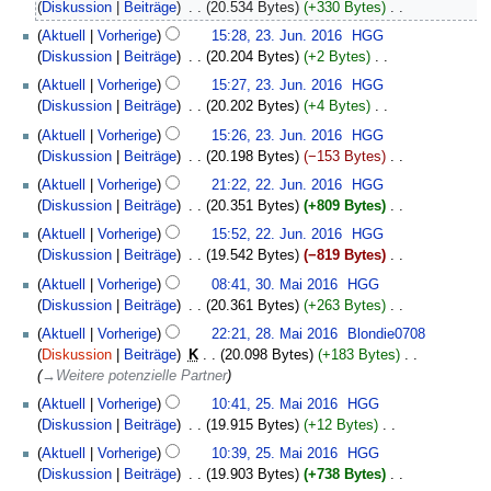
Diskussion
Beiträge
‎
20.534 Bytes
+330 Bytes
‎
i
K
23.
Aktuell
Vorherige
15:28, 23. Jun. 2016
‎
HGG
n
e
Juni
Diskussion
Beiträge
‎
20.204 Bytes
+2 Bytes
‎
e
i
2016
K
B
Aktuell
Vorherige
15:27, 23. Jun. 2016
‎
HGG
n
e
e
Diskussion
Beiträge
‎
20.202 Bytes
+4 Bytes
‎
e
i
a
K
B
Aktuell
Vorherige
15:26, 23. Jun. 2016
‎
HGG
n
r
e
e
Diskussion
Beiträge
‎
20.198 Bytes
−153 Bytes
‎
e
b
i
a
K
22.
B
Aktuell
Vorherige
21:22, 22. Jun. 2016
‎
HGG
e
n
r
e
Juni
e
Diskussion
Beiträge
‎
20.351 Bytes
+809 Bytes
‎
i
e
b
i
2016
a
K
t
B
Aktuell
Vorherige
15:52, 22. Jun. 2016
‎
HGG
e
n
r
e
u
e
Diskussion
Beiträge
‎
19.542 Bytes
−819 Bytes
‎
i
e
b
i
n
a
K
30.
t
B
Aktuell
Vorherige
08:41, 30. Mai 2016
‎
HGG
e
n
g
r
e
Mai
u
e
Diskussion
Beiträge
‎
20.361 Bytes
+263 Bytes
‎
i
e
s
b
i
2016
n
a
K
28.
t
B
z
Aktuell
Vorherige
22:21, 28. Mai 2016
‎
Blondie0708
e
n
g
r
e
Mai
u
e
u
Diskussion
Beiträge
‎
K
20.098 Bytes
+183 Bytes
‎
i
e
s
b
i
2016
n
a
s
→‎Weitere potenzielle Partner
t
B
z
e
n
g
r
a
25.
u
e
u
Aktuell
Vorherige
10:41, 25. Mai 2016
‎
HGG
i
e
s
b
m
Mai
n
a
s
Diskussion
Beiträge
‎
19.915 Bytes
+12 Bytes
‎
t
B
z
e
m
2016
g
r
a
K
u
e
u
Aktuell
Vorherige
10:39, 25. Mai 2016
‎
HGG
i
e
s
b
m
e
n
a
s
Diskussion
Beiträge
‎
19.903 Bytes
+738 Bytes
‎
t
n
z
e
m
i
g