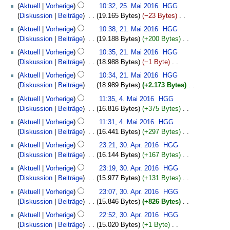
r
a
K
u
f
u
Aktuell
Vorherige
10:32, 25. Mai 2016
‎
HGG
i
e
n
s
b
m
e
n
a
s
Diskussion
Beiträge
‎
19.165 Bytes
−23 Bytes
‎
t
n
e
z
e
m
i
g
s
a
K
21.
u
f
B
u
Aktuell
Vorherige
10:38, 21. Mai 2016
‎
HGG
i
e
n
s
s
m
e
Mai
n
a
e
s
Diskussion
Beiträge
‎
19.188 Bytes
+200 Bytes
‎
t
n
e
z
u
m
i
2016
g
s
a
a
K
u
f
B
u
n
Aktuell
Vorherige
10:35, 21. Mai 2016
‎
HGG
e
n
s
s
r
m
e
n
a
e
s
g
Diskussion
Beiträge
‎
18.988 Bytes
−1 Byte
‎
n
e
z
u
b
m
i
g
s
a
a
K
f
B
u
n
Aktuell
Vorherige
10:34, 21. Mai 2016
‎
HGG
e
e
n
s
s
r
m
e
a
e
s
g
Diskussion
Beiträge
‎
18.989 Bytes
+2.173 Bytes
‎
i
n
e
z
u
b
m
i
s
a
a
K
4.
t
f
B
u
n
Aktuell
Vorherige
11:35, 4. Mai 2016
‎
HGG
e
e
n
s
r
m
e
Mai
u
a
e
s
g
Diskussion
Beiträge
‎
16.816 Bytes
+375 Bytes
‎
i
n
e
u
b
m
i
2016
n
s
a
a
K
t
f
B
n
Aktuell
Vorherige
11:31, 4. Mai 2016
‎
HGG
e
e
n
g
s
r
m
e
u
a
e
g
Diskussion
Beiträge
‎
16.441 Bytes
+297 Bytes
‎
i
n
e
s
u
b
m
i
n
s
a
K
30.
t
f
B
z
n
Aktuell
Vorherige
23:21, 30. Apr. 2016
‎
HGG
e
e
n
g
s
r
e
April
u
a
e
u
g
Diskussion
Beiträge
‎
16.144 Bytes
+167 Bytes
‎
i
n
e
s
u
b
i
2016
n
s
a
s
K
t
f
B
z
n
Aktuell
Vorherige
23:19, 30. Apr. 2016
‎
HGG
e
n
g
s
r
a
e
u
a
e
u
g
Diskussion
Beiträge
‎
15.977 Bytes
+131 Bytes
‎
i
e
s
u
b
m
i
n
s
a
s
K
t
B
z
n
Aktuell
Vorherige
23:07, 30. Apr. 2016
‎
HGG
e
m
n
g
s
r
a
e
u
e
u
g
Diskussion
Beiträge
‎
15.846 Bytes
+826 Bytes
‎
i
e
e
s
u
b
m
i
n
a
s
K
t
n
B
z
n
Aktuell
Vorherige
22:52, 30. Apr. 2016
‎
HGG
e
m
n
g
r
a
e
u
f
e
u
g
Diskussion
Beiträge
‎
15.020 Bytes
+1 Byte
‎
i
e
e
s
b
m