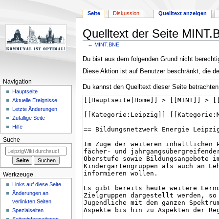
Seite
Diskussion
Quelltext anzeigen
Quelltext der Seite MINT
←
MINT.BNE
Zur
Zur
Du bist aus dem folgenden Grund nicht berechtig
Navigation
Suche
Diese Aktion ist auf Benutzer beschränkt, die d
springen
springen
Navigation
Du kannst den Quelltext dieser Seite betrachten
Hauptseite
Aktuelle Ereignisse
Letzte Änderungen
Zufällige Seite
Hilfe
Suche
Werkzeuge
Links auf diese Seite
Änderungen an
verlinkten Seiten
Spezialseiten