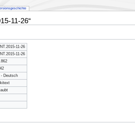
ersionsgeschichte
015-11-26“
NT.2015-11-26
NT.2015-11-26
.862
42
 - Deutsch
kitext
laubt