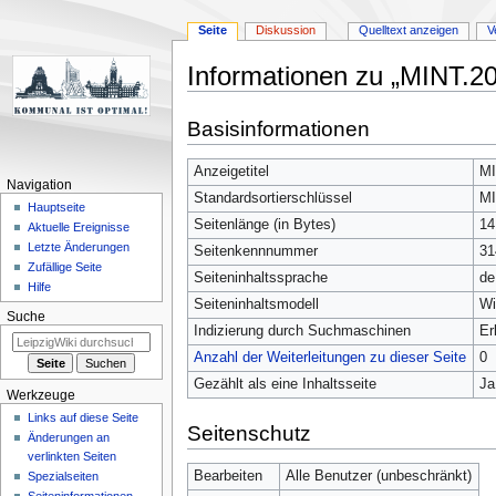
Seite
Diskussion
Quelltext anzeigen
V
Informationen zu „MINT.2
Zur
Zur
Basisinformationen
Navigation
Suche
springen
springen
Anzeigetitel
MI
Navigation
Standardsortierschlüssel
MI
Hauptseite
Seitenlänge (in Bytes)
14
Aktuelle Ereignisse
Letzte Änderungen
Seitenkennnummer
31
Zufällige Seite
Seiteninhaltssprache
de
Hilfe
Seiteninhaltsmodell
Wi
Suche
Indizierung durch Suchmaschinen
Er
Anzahl der Weiterleitungen zu dieser Seite
0
Gezählt als eine Inhaltsseite
Ja
Werkzeuge
Links auf diese Seite
Seitenschutz
Änderungen an
verlinkten Seiten
Bearbeiten
Alle Benutzer (unbeschränkt)
Spezialseiten