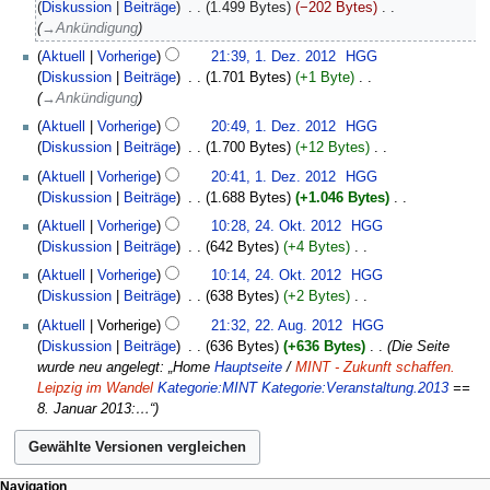
Dezember
Diskussion
Beiträge
‎
1.499 Bytes
−202 Bytes
‎
i
2012
→‎Ankündigung
n
1.
Aktuell
Vorherige
21:39, 1. Dez. 2012
‎
HGG
e
Dezember
Diskussion
Beiträge
‎
1.701 Bytes
+1 Byte
‎
B
2012
→‎Ankündigung
e
a
Aktuell
Vorherige
20:49, 1. Dez. 2012
‎
HGG
r
Diskussion
Beiträge
‎
1.700 Bytes
+12 Bytes
‎
b
K
Aktuell
Vorherige
20:41, 1. Dez. 2012
‎
HGG
e
e
Diskussion
Beiträge
‎
1.688 Bytes
+1.046 Bytes
‎
i
i
K
24.
Aktuell
Vorherige
10:28, 24. Okt. 2012
‎
HGG
t
n
e
Oktober
Diskussion
Beiträge
‎
642 Bytes
+4 Bytes
‎
u
e
i
2012
K
n
B
Aktuell
Vorherige
10:14, 24. Okt. 2012
‎
HGG
n
e
g
e
Diskussion
Beiträge
‎
638 Bytes
+2 Bytes
‎
e
i
s
a
K
22.
B
Aktuell
Vorherige
21:32, 22. Aug. 2012
‎
HGG
n
z
r
e
August
e
Diskussion
Beiträge
‎
636 Bytes
+636 Bytes
‎
Die Seite
e
u
b
i
2012
a
wurde neu angelegt: „Home
Hauptseite
/
MINT - Zukunft schaffen.
B
s
e
n
r
Leipzig im Wandel
Kategorie:MINT
Kategorie:Veranstaltung.2013
==
e
a
i
e
b
8. Januar 2013:…“
a
m
t
B
e
r
m
u
e
i
b
e
n
a
t
e
n
g
r
u
Navigation