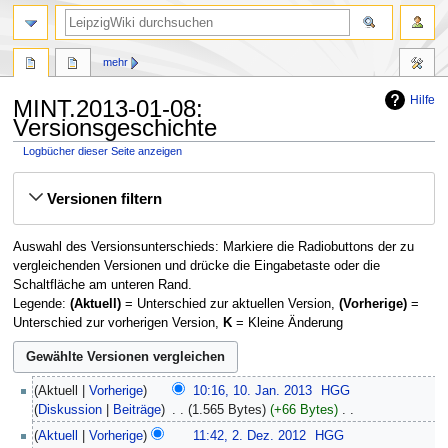
mehr
Hilfe
MINT.2013-01-08:
Versionsgeschichte
Logbücher dieser Seite anzeigen
Zur
Zur
Versionen filtern
Navigation
Suche
springen
springen
Auswahl des Versionsunterschieds: Markiere die Radiobuttons der zu
vergleichenden Versionen und drücke die Eingabetaste oder die
Schaltfläche am unteren Rand.
Legende:
(Aktuell)
= Unterschied zur aktuellen Version,
(Vorherige)
=
Unterschied zur vorherigen Version,
K
= Kleine Änderung
10.
Aktuell
Vorherige
10:16, 10. Jan. 2013
‎
HGG
Januar
Diskussion
Beiträge
‎
1.565 Bytes
+66 Bytes
‎
2013
K
2.
Aktuell
Vorherige
11:42, 2. Dez. 2012
‎
HGG
e