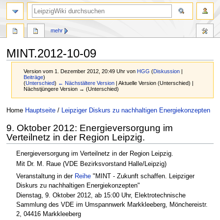
mehr
MINT.2012-10-09
Version vom 1. Dezember 2012, 20:49 Uhr von
HGG
(
Diskussion
|
Beiträge
)
(
Unterschied
)
← Nächstältere Version
| Aktuelle Version (Unterschied) |
Nächstjüngere Version → (Unterschied)
Zur
Zur
Home
Hauptseite
/
Leipziger Diskurs zu nachhaltigen Energiekonzepten
Navigation
Suche
9. Oktober 2012: Energieversorgung im
springen
springen
Verteilnetz in der Region Leipzig.
Energieversorgung im Verteilnetz in der Region Leipzig.
Mit Dr. M. Raue (VDE Bezirksvorstand Halle/Leipzig)
Veranstaltung in der
Reihe
"MINT - Zukunft schaffen. Leipziger
Diskurs zu nachhaltigen Energiekonzepten"
Dienstag, 9. Oktober 2012, ab 15:00 Uhr, Elektrotechnische
Sammlung des VDE im Umspannwerk Markkleeberg, Mönchereistr.
2, 04416 Markkleeberg