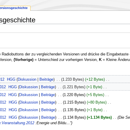
ersionsgeschichte
sgeschichte
 Radiobuttons der zu vergleichenden Versionen und drücke die Eingabetaste 
Version,
(Vorherige)
= Unterschied zur vorherigen Version,
K
= Kleine Änderu
012
‎
HGG
Diskussion
Beiträge
‎
1.233 Bytes
+12 Bytes
‎
2012
‎
HGG
Diskussion
Beiträge
‎
1.221 Bytes
+1 Byte
‎
2012
‎
HGG
Diskussion
Beiträge
‎
1.220 Bytes
+5 Bytes
‎
2012
‎
HGG
Diskussion
Beiträge
‎
1.215 Bytes
+80 Bytes
‎
2012
‎
HGG
Diskussion
Beiträge
‎
1.135 Bytes
+1 Byte
‎
2012
‎
HGG
Diskussion
Beiträge
‎
1.134 Bytes
+1.134 Bytes
‎
Die Se
e:Veranstaltung.2012
:Energie und Bildu…“