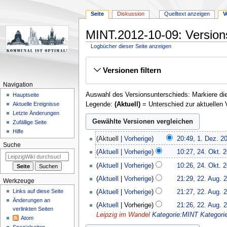
Seite
Diskussion
Quelltext anzeigen
V
MINT.2012-10-09: Version
Logbücher dieser Seite anzeigen
Zur
Zur
Versionen filtern
Navigation
Suche
springen
springen
Navigation
Auswahl des Versionsunterschieds: Markiere die
Hauptseite
Legende:
(Aktuell)
= Unterschied zur aktuellen 
Aktuelle Ereignisse
Letzte Änderungen
Zufällige Seite
Hilfe
1.
Aktuell
Vorherige
20:49, 1. Dez. 2
Dezember
Suche
K
24.
Aktuell
Vorherige
10:27, 24. Okt. 
2012
e
Oktober
K
Aktuell
Vorherige
10:26, 24. Okt. 
i
2012
e
K
22.
n
Aktuell
Vorherige
21:29, 22. Aug. 
i
Werkzeuge
e
August
e
K
n
Links auf diese Seite
Aktuell
Vorherige
21:27, 22. Aug. 
i
2012
B
e
e
Änderungen an
K
n
Aktuell
Vorherige
21:26, 22. Aug. 
e
i
verlinkten Seiten
B
e
e
Leipzig im Wandel
Kategorie:MINT
Kategori
a
n
Atom
e
i
B
r
e