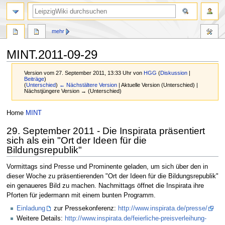
mehr
MINT.2011-09-29
Version vom 27. September 2011, 13:33 Uhr von
HGG
(
Diskussion
|
Beiträge
)
(
Unterschied
)
← Nächstältere Version
| Aktuelle Version (Unterschied) |
Nächstjüngere Version → (Unterschied)
Zur
Zur
Home
MINT
Navigation
Suche
29. September 2011 - Die Inspirata präsentiert
springen
springen
sich als ein "Ort der Ideen für die
Bildungsrepublik"
Vormittags sind Presse und Prominente geladen, um sich über den in
dieser Woche zu präsentierenden "Ort der Ideen für die Bildungsrepublik"
ein genaueres Bild zu machen. Nachmittags öffnet die Inspirata ihre
Pforten für jedermann mit einem bunten Programm.
Einladung
zur Pressekonferenz:
http://www.inspirata.de/presse/
Weitere Details:
http://www.inspirata.de/feierliche-preisverleihung-