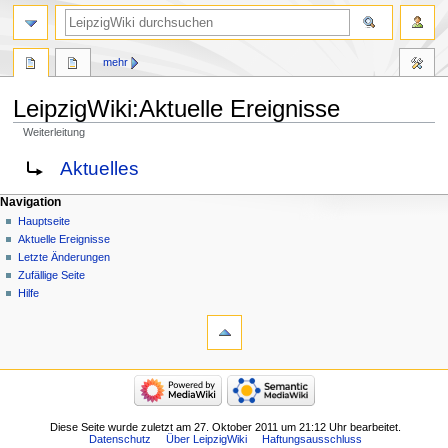
mehr
LeipzigWiki
:
Aktuelle Ereignisse
Weiterleitung
Zur
Zur
Weiterleitung nach:
Aktuelles
Navigation
Suche
springen
springen
Navigation
Hauptseite
Aktuelle Ereignisse
Letzte Änderungen
Zufällige Seite
Hilfe
Diese Seite wurde zuletzt am 27. Oktober 2011 um 21:12 Uhr bearbeitet.
Datenschutz
Über LeipzigWiki
Haftungsausschluss