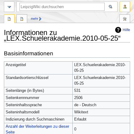
mehr
Hilfe
Informationen zu
„LEX.Schuelerakademie.2010-05-25“
Zur
Zur
Basisinformationen
Navigation
Suche
springen
springen
Anzeigetitel
LEX.Schuelerakademie.2010-
05-25
Standardsortierschlüssel
LEX.Schuelerakademie.2010-
05-25
Seitenlänge (in Bytes)
531
Seitenkennnummer
2506
Seiteninhaltssprache
de - Deutsch
Seiteninhaltsmodell
Wikitext
Indizierung durch Suchmaschinen
Erlaubt
Anzahl der Weiterleitungen zu dieser
0
Seite