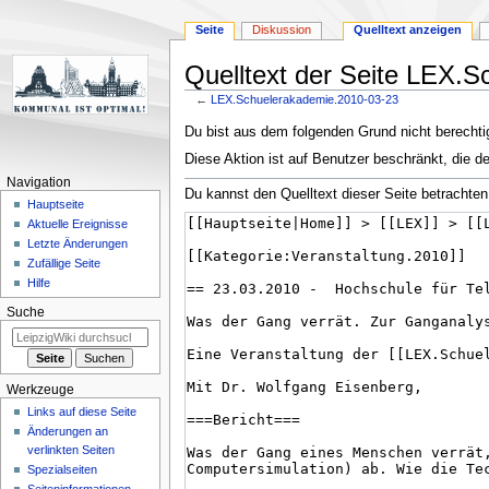
Seite
Diskussion
Quelltext anzeigen
Quelltext der Seite LEX.
←
LEX.Schuelerakademie.2010-03-23
Zur
Zur
Du bist aus dem folgenden Grund nicht berechtig
Navigation
Suche
Diese Aktion ist auf Benutzer beschränkt, die d
springen
springen
Navigation
Du kannst den Quelltext dieser Seite betrachten
Hauptseite
Aktuelle Ereignisse
Letzte Änderungen
Zufällige Seite
Hilfe
Suche
Werkzeuge
Links auf diese Seite
Änderungen an
verlinkten Seiten
Spezialseiten