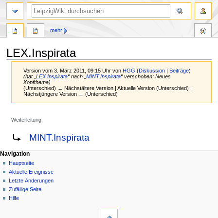
mehr
LEX.Inspirata
Version vom 3. März 2011, 09:15 Uhr von
HGG
(
Diskussion
|
Beiträge
)
(hat „
LEX.Inspirata
“ nach „
MINT.Inspirata
“ verschoben: Neues
Kopfthema)
(Unterschied) ← Nächstältere Version | Aktuelle Version (Unterschied) |
Nächstjüngere Version → (Unterschied)
Weiterleitung
Zur
Zur
Weiterleitung nach:
MINT.Inspirata
Navigation
Suche
springen
springen
Navigation
Hauptseite
Aktuelle Ereignisse
Letzte Änderungen
Zufällige Seite
Hilfe