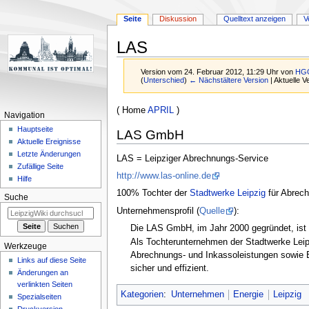
Seite
Diskussion
Quelltext anzeigen
V
LAS
Version vom 24. Februar 2012, 11:29 Uhr von
HG
(
Unterschied
)
← Nächstältere Version
| Aktuelle 
Zur
Zur
( Home
APRIL
)
Navigation
Navigation
Suche
Hauptseite
LAS GmbH
springen
springen
Aktuelle Ereignisse
Letzte Änderungen
LAS = Leipziger Abrechnungs-Service
Zufällige Seite
http://www.las-online.de
Hilfe
100% Tochter der
Stadtwerke Leipzig
für Abrech
Suche
Unternehmensprofil (
Quelle
):
Die LAS GmbH, im Jahr 2000 gegründet, ist e
Als Tochterunternehmen der Stadtwerke Leip
Werkzeuge
Abrechnungs- und Inkassoleistungen sowie B
Links auf diese Seite
sicher und effizient.
Änderungen an
verlinkten Seiten
Kategorien
:
Unternehmen
Energie
Leipzig
Spezialseiten