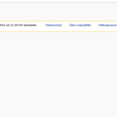
2012 um 11:29 Uhr bearbeitet.
Datenschutz
Über LeipzigWiki
Haftungsauss