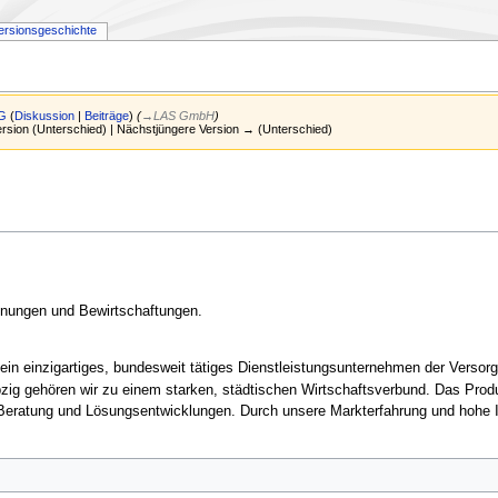
ersionsgeschichte
G
(
Diskussion
|
Beiträge
)
(
→‎LAS GmbH
)
Version (Unterschied) | Nächstjüngere Version → (Unterschied)
nungen und Bewirtschaftungen.
in einzigartiges, bundesweit tätiges Dienstleistungsunternehmen der Versorgu
zig gehören wir zu einem starken, städtischen Wirtschaftsverbund. Das Prod
eratung und Lösungsentwicklungen. Durch unsere Markterfahrung und hohe Inno