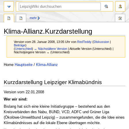
mehr
Klima-Allianz.Kurzdarstellung
Version vom 28. Januar 2008, 13:05 Uhr von
RedTeddy
(
Diskussion
|
Beiträge
)
(
Unterschied
)
← Nächstältere Version
| Aktuelle Version (Unterschied) |
Nächstjüngere Version → (Unterschied)
Zur
Zur
Home
Hauptseite
/
Klima-Allianz
Navigation
Suche
springen
springen
Kurzdarstellung Leipziger Klimabündnis
Version vom 22.01.2008
Wer wir sind:
Bislang hat sich eine kleine Initiativgruppe – bestehend aus den
Kreisverbänden des Nabu, BUND, VCD, ADFC und Grüner Liga
(Ökolöwe-Umweltbund Leipzig) – zusammengefunden, die die Idee eines
Klimabündnisses auf die lokale Ebene übertragen möchte.