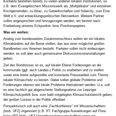
Kontakte bestehen bereits zu vielen anderen lokalen Institutionen, so
z.B. dem Evangelischem Missionswerk als „Multiplikator“ und einzelnen
Kirchgemeinden, zu Attac, zu Gewerkschaften und Solarcity, zum Eine
Welt e.V. und entwicklungspolitischen Netzwerken. Weitere Partner
sollen angesprochen und hinzugezogen werden, am besten nach
Erarbeitung unseres Eckpunkte- bzw. Positionspapiers.
Was wir wollen:
Analog zum bundesweiten Zusammenschluss wollen wir ein lokales
Klimabündnis auf die Beine stellen, das aus einer möglichst großen
Bandbreiten von Vereinen besteht. Parteien sollen nicht einbezogen
werden; es soll aber auch gemeinsame Diskussionsveranstaltungen
geben.
Ziel des Bündnisses ist es, auf lokaler Ebene Forderungen an die
kommunale (ggf. auch Landes-) Politik zu erarbeiten und zu stellen
sowie eine breite aufgestellte und konstante Pressearbeit zum Thema
lokaler Klimaschutz zu leisten. Dabei sollen globale Probleme und
Forderungen ebenso wie lokale Probleme thematisiert werden. U.a. soll
es eine fachlich gut abgesicherte Stellungnahme zur Leipziger
Klimaschutzpolitik bzw. zum bald vorgelegten Klimaschutzbericht geben,
der großen Lücken in der Politik offenbart.
Perspektivisch soll auch eine „Fachkonferenz“ mit Wissenschaftlern
(insb. UFZ) organisiert (z.B. IfT, Fachgruppe Auswirkungen auf Flora