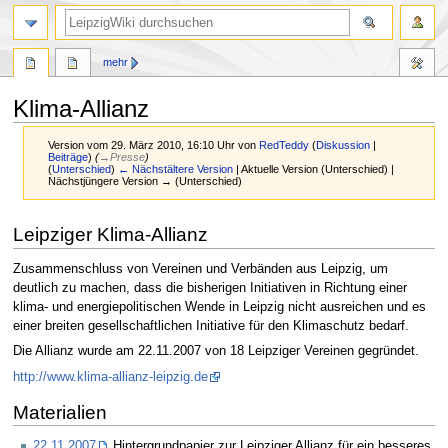
mehr
Klima-Allianz
Version vom 29. März 2010, 16:10 Uhr von
RedTeddy
(
Diskussion
|
Beiträge
)
(
→‎Presse
)
(
Unterschied
)
← Nächstältere Version
| Aktuelle Version (Unterschied) |
Nächstjüngere Version → (Unterschied)
Zur
Zur
Leipziger Klima-Allianz
Navigation
Suche
springen
springen
Zusammenschluss von Vereinen und Verbänden aus Leipzig, um
deutlich zu machen, dass die bisherigen Initiativen in Richtung einer
klima- und energiepolitischen Wende in Leipzig nicht ausreichen und es
einer breiten gesellschaftlichen Initiative für den Klimaschutz bedarf.
Die Allianz wurde am 22.11.2007 von 18 Leipziger Vereinen gegründet.
http://www.klima-allianz-leipzig.de
Materialien
22.11.2007
Hintergrundpapier zur Leipziger Allianz für ein besseres