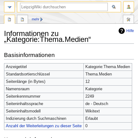
mehr
Hilfe
Informationen zu
„Kategorie:Thema.Medien“
Zur
Zur
Basisinformationen
Navigation
Suche
springen
springen
Anzeigetitel
Kategorie:Thema.Medien
Standardsortierschlüssel
Thema.Medien
Seitenlänge (in Bytes)
12
Namensraum
Kategorie
Seitenkennnummer
2249
Seiteninhaltssprache
de - Deutsch
Seiteninhaltsmodell
Wikitext
Indizierung durch Suchmaschinen
Erlaubt
Anzahl der Weiterleitungen zu dieser Seite
0