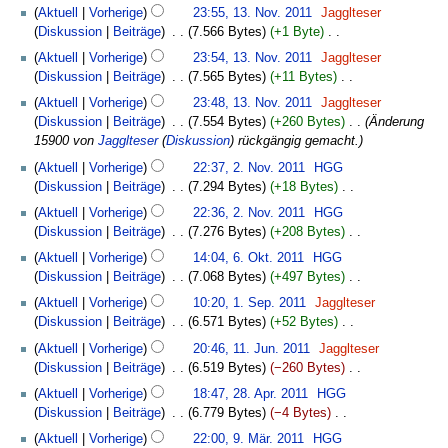
s
a
K
t
B
z
g
Aktuell
Vorherige
23:55, 13. Nov. 2011
‎
Jagglteser
e
e
n
g
u
r
e
u
e
u
Diskussion
Beiträge
‎
7.566 Bytes
+1 Byte
‎
i
n
e
s
n
b
i
n
a
s
K
t
f
B
z
g
Aktuell
Vorherige
23:54, 13. Nov. 2011
‎
Jagglteser
e
n
g
r
a
e
u
a
e
u
Diskussion
Beiträge
‎
7.565 Bytes
+11 Bytes
‎
i
e
s
b
m
i
n
s
a
s
K
t
B
z
Aktuell
Vorherige
23:48, 13. Nov. 2011
‎
Jagglteser
e
m
n
g
s
r
a
e
u
e
u
Diskussion
Beiträge
‎
7.554 Bytes
+260 Bytes
‎
Änderung
i
e
e
s
u
b
m
i
n
a
s
15900 von
Jagglteser
(
Diskussion
) rückgängig gemacht.
t
n
B
z
n
e
m
n
g
r
a
2.
u
f
e
u
g
Aktuell
Vorherige
22:37, 2. Nov. 2011
‎
HGG
i
e
e
s
b
m
November
n
a
a
s
Diskussion
Beiträge
‎
7.294 Bytes
+18 Bytes
‎
t
n
B
z
e
m
2011
g
s
r
a
K
u
f
e
u
Aktuell
Vorherige
22:36, 2. Nov. 2011
‎
HGG
i
e
s
s
b
m
e
n
a
a
s
Diskussion
Beiträge
‎
7.276 Bytes
+208 Bytes
‎
t
n
z
u
e
m
i
g
s
r
a
K
6.
u
f
u
n
Aktuell
Vorherige
14:04, 6. Okt. 2011
‎
HGG
i
e
n
s
s
b
m
e
Oktober
n
a
s
g
Diskussion
Beiträge
‎
7.068 Bytes
+497 Bytes
‎
t
n
e
z
u
e
m
i
2011
g
s
a
K
1.
u
f
B
u
n
Aktuell
Vorherige
10:20, 1. Sep. 2011
‎
Jagglteser
i
e
n
s
s
m
e
September
n
a
e
s
g
Diskussion
Beiträge
‎
6.571 Bytes
+52 Bytes
‎
t
n
e
z
u
m
i
2011
g
s
a
a
K
11.
u
f
B
u
n
Aktuell
Vorherige
20:46, 11. Jun. 2011
‎
Jagglteser
e
n
s
s
r
m
e
Juni
n
a
e
s
g
Diskussion
Beiträge
‎
6.519 Bytes
−260 Bytes
‎
n
e
z
u
b
m
i
2011
g
s
a
a
K
28.
f
B
u
n
Aktuell
Vorherige
18:47, 28. Apr. 2011
‎
HGG
e
e
n
s
s
r
m
e
April
a
e
s
g
Diskussion
Beiträge
‎
6.779 Bytes
−4 Bytes
‎
i
n
e
z
u
b
m
i
2011
s
a
a
K
9.
t
f
B
u
n
Aktuell
Vorherige
22:00, 9. Mär. 2011
‎
HGG
e
e
n
s
r