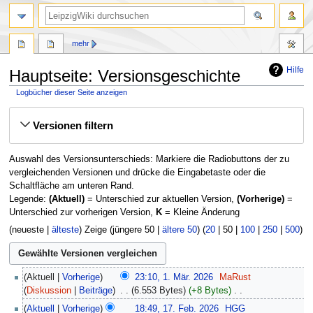
mehr
Hilfe
Hauptseite: Versionsgeschichte
Logbücher dieser Seite anzeigen
Zur
Zur
Versionen filtern
Navigation
Suche
springen
springen
Auswahl des Versionsunterschieds: Markiere die Radiobuttons der zu
vergleichenden Versionen und drücke die Eingabetaste oder die
Schaltfläche am unteren Rand.
Legende:
(Aktuell)
= Unterschied zur aktuellen Version,
(Vorherige)
=
Unterschied zur vorherigen Version,
K
= Kleine Änderung
(
neueste
|
älteste
) Zeige (
jüngere 50
|
ältere 50
) (
20
|
50
|
100
|
250
|
500
)
1.
Aktuell
Vorherige
23:10, 1. Mär. 2026
‎
MaRust
März
Diskussion
Beiträge
‎
6.553 Bytes
+8 Bytes
‎
2026
K
17.
Aktuell
Vorherige
18:49, 17. Feb. 2026
‎
HGG