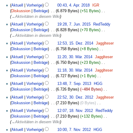
m
n
g
r
a
4.
u
f
e
u
Aktuell
Vorherige
00:43, 4. Apr. 2018
‎
IGR
i
e
e
s
b
m
April
n
a
a
s
Diskussion
Beiträge
‎
6.879 Bytes
+51 Bytes
‎
t
n
B
z
e
m
2018
g
s
r
a
→‎Aktivitäten in diesem Wiki
u
f
e
u
i
e
s
s
b
m
7.
n
a
a
s
Aktuell
Vorherige
19:28, 7. Jun. 2015
‎
RedTeddy
t
n
z
u
e
m
Juni
g
s
r
a
Diskussion
Beiträge
‎
6.828 Bytes
+70 Bytes
‎
u
f
u
n
i
e
2015
s
s
b
m
→‎Aktivitäten in diesem Wiki
n
a
s
g
t
n
z
u
e
m
15.
g
s
a
Aktuell
Vorherige
12:53, 15. Dez. 2014
‎
Jagglteser
u
f
u
n
i
e
Dezember
s
s
m
Diskussion
Beiträge
‎
6.758 Bytes
+8 Bytes
‎
n
a
s
g
t
n
2014
z
u
m
K
30.
g
s
a
Aktuell
Vorherige
11:20, 30. Mär. 2014
‎
Jagglteser
u
f
u
n
e
e
März
s
s
m
Diskussion
Beiträge
‎
6.750 Bytes
+23 Bytes
‎
n
a
s
g
n
i
2014
z
u
m
K
g
s
a
Aktuell
Vorherige
11:18, 30. Mär. 2014
‎
Jagglteser
f
n
u
n
e
e
s
s
m
Diskussion
Beiträge
‎
6.727 Bytes
+1 Byte
‎
a
e
s
g
n
i
z
u
m
K
7.
s
B
a
Aktuell
Vorherige
13:48, 7. Sep. 2013
‎
HGG
f
n
u
n
e
e
September
s
e
m
Diskussion
Beiträge
‎
6.726 Bytes
−484 Bytes
‎
a
e
s
g
n
i
2013
u
a
m
K
30.
s
B
a
Aktuell
Vorherige
22:52, 30. Dez. 2012
‎
Jagglteser
f
n
n
r
e
e
Dezember
s
e
m
Diskussion
Beiträge
‎
7.210 Bytes
0 Bytes
‎
a
e
g
b
n
i
2012
u
a
m
K
18.
s
B
Aktuell
Vorherige
12:07, 18. Nov. 2012
‎
RedTeddy
e
f
n
n
r
e
e
November
s
e
Diskussion
Beiträge
‎
7.210 Bytes
+132 Bytes
‎
i
a
e
g
b
n
i
2012
u
a
→‎Aktivitäten in diesem Wiki
t
s
B
e
f
n
n
r
7.
u
s
e
Aktuell
Vorherige
10:00, 7. Nov. 2012
‎
HGG
i
a
e
g
b