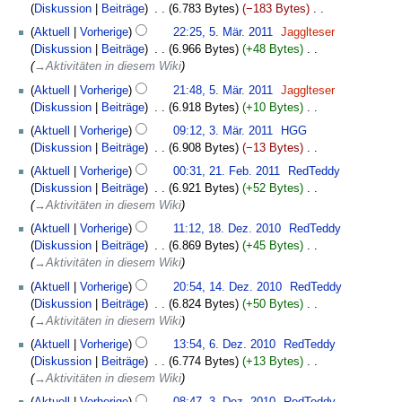
m
e
März
u
a
e
s
g
Diskussion
Beiträge
‎
6.783 Bytes
−183 Bytes
‎
i
n
e
u
b
m
i
2011
n
s
a
a
K
5.
t
f
B
n
Aktuell
Vorherige
22:25, 5. Mär. 2011
‎
Jagglteser
e
e
n
g
s
r
m
e
März
u
a
e
g
Diskussion
Beiträge
‎
6.966 Bytes
+48 Bytes
‎
i
n
e
s
u
b
m
i
2011
n
s
a
→‎Aktivitäten in diesem Wiki
t
f
B
z
n
e
e
n
g
s
r
u
a
e
u
g
Aktuell
Vorherige
21:48, 5. Mär. 2011
‎
Jagglteser
i
n
e
s
u
b
n
s
a
s
Diskussion
Beiträge
‎
6.918 Bytes
+10 Bytes
‎
t
f
B
z
n
e
g
s
r
a
K
3.
u
a
e
u
g
Aktuell
Vorherige
09:12, 3. Mär. 2011
‎
HGG
i
s
u
b
m
e
März
n
s
a
s
Diskussion
Beiträge
‎
6.908 Bytes
−13 Bytes
‎
t
z
n
e
m
i
2011
g
s
r
a
K
21.
u
u
g
Aktuell
Vorherige
00:31, 21. Feb. 2011
‎
RedTeddy
i
e
n
s
u
b
m
e
Februar
n
s
Diskussion
Beiträge
‎
6.921 Bytes
+52 Bytes
‎
t
n
e
z
n
e
m
i
2011
g
a
→‎Aktivitäten in diesem Wiki
u
f
B
u
g
i
e
n
s
m
18.
n
a
e
s
Aktuell
Vorherige
11:12, 18. Dez. 2010
‎
RedTeddy
t
n
e
z
m
Dezember
g
s
a
a
Diskussion
Beiträge
‎
6.869 Bytes
+45 Bytes
‎
u
f
B
u
e
2010
s
s
r
m
→‎Aktivitäten in diesem Wiki
n
a
e
s
n
z
u
b
m
14.
g
s
a
a
Aktuell
Vorherige
20:54, 14. Dez. 2010
‎
RedTeddy
f
u
n
e
e
Dezember
s
s
r
m
Diskussion
Beiträge
‎
6.824 Bytes
+50 Bytes
‎
a
s
g
i
n
2010
z
u
b
m
→‎Aktivitäten in diesem Wiki
s
a
t
f
u
n
e
e
6.
s
m
Aktuell
Vorherige
13:54, 6. Dez. 2010
‎
RedTeddy
u
a
s
g
i
n
Dezember
u
m
Diskussion
Beiträge
‎
6.774 Bytes
+13 Bytes
‎
n
s
a
t
f
2010
n
e
→‎Aktivitäten in diesem Wiki
g
s
m
u
a
g
n
3.
s
u
m