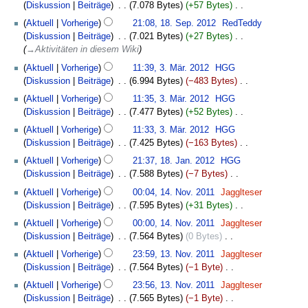
November
n
u
a
Diskussion
Beiträge
‎
7.078 Bytes
+57 Bytes
‎
t
s
B
e
2012
g
n
r
K
18.
u
s
e
Aktuell
Vorherige
21:08, 18. Sep. 2012
‎
RedTeddy
i
s
g
b
e
September
n
u
a
Diskussion
Beiträge
‎
7.021 Bytes
+27 Bytes
‎
t
z
e
i
2012
g
n
r
→‎Aktivitäten in diesem Wiki
u
u
i
n
s
g
b
3.
n
s
Aktuell
Vorherige
11:39, 3. Mär. 2012
‎
HGG
t
e
z
e
März
g
a
Diskussion
Beiträge
‎
6.994 Bytes
−483 Bytes
‎
u
B
u
i
2012
s
m
K
n
e
s
Aktuell
Vorherige
11:35, 3. Mär. 2012
‎
HGG
t
z
m
e
g
a
a
Diskussion
Beiträge
‎
7.477 Bytes
+52 Bytes
‎
u
u
e
i
s
r
m
K
n
s
Aktuell
Vorherige
11:33, 3. Mär. 2012
‎
HGG
n
n
z
b
m
e
g
a
Diskussion
Beiträge
‎
7.425 Bytes
−163 Bytes
‎
f
e
u
e
e
i
s
m
K
18.
a
B
s
Aktuell
Vorherige
21:37, 18. Jan. 2012
‎
HGG
i
n
n
z
m
e
Januar
s
e
a
Diskussion
Beiträge
‎
7.588 Bytes
−7 Bytes
‎
t
f
e
u
e
i
2012
s
a
m
K
14.
u
a
B
s
Aktuell
Vorherige
00:04, 14. Nov. 2011
‎
Jagglteser
n
n
u
r
m
e
November
n
s
e
a
Diskussion
Beiträge
‎
7.595 Bytes
+31 Bytes
‎
f
e
n
b
e
i
2011
g
s
a
m
K
a
B
g
Aktuell
Vorherige
00:00, 14. Nov. 2011
‎
Jagglteser
e
n
n
s
u
r
m
e
s
e
Diskussion
Beiträge
‎
7.564 Bytes
0 Bytes
‎
i
f
e
z
n
b
e
i
s
a
K
13.
t
a
B
u
g
Aktuell
Vorherige
23:59, 13. Nov. 2011
‎
Jagglteser
e
n
n
u
r
e
November
u
s
e
s
Diskussion
Beiträge
‎
7.564 Bytes
−1 Byte
‎
i
f
e
n
b
i
2011
n
s
a
a
K
t
a
B
g
Aktuell
Vorherige
23:56, 13. Nov. 2011
‎
Jagglteser
e
n
g
u
r
m
e
u
s
e
Diskussion
Beiträge
‎
7.565 Bytes
−1 Byte
‎
i
e
s
n
b
m
i
n