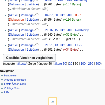
Aktuell
Vorherige
08:47, 3. Dez. 2010
‎
RedTeddy
n
s
f
Dezember
z
n
e
Diskussion
Beiträge
‎
6.761 Bytes
+107 Bytes
‎
g
s
a
2010
u
g
n
→‎Aktivitäten in diesem Wiki
s
u
s
s
f
30.
z
n
Aktuell
Vorherige
04:37, 30. Okt. 2010
‎
IGR
s
a
a
Oktober
u
g
Diskussion
Beiträge
‎
6.654 Bytes
+114 Bytes
‎
u
m
s
2010
s
→‎Aktivitäten in diesem Wiki
n
m
s
a
15.
g
e
Aktuell
Vorherige
21:16, 15. Okt. 2010
‎
RedTeddy
u
m
Oktober
n
Diskussion
Beiträge
‎
6.540 Bytes
+39 Bytes
‎
n
m
2010
f
→‎Aktivitäten in diesem Wiki
:
B. Z.u.Z. ... gibt es ...
g
e
a
13.
n
Aktuell
Vorherige
21:21, 13. Okt. 2010
‎
HGG
s
Oktober
f
Diskussion
Beiträge
‎
6.501 Bytes
−34 Bytes
‎
s
2010
a
K
u
s
e
n
s
i
(
neueste
|
älteste
) Zeige (
jüngere 50
|
ältere 50
) (
20
|
50
|
100
|
250
|
500
)
g
u
n
Navigation
n
e
Hauptseite
g
B
Aktuelle Ereignisse
e
Letzte Änderungen
a
Zufällige Seite
r
Hilfe
b
e
i