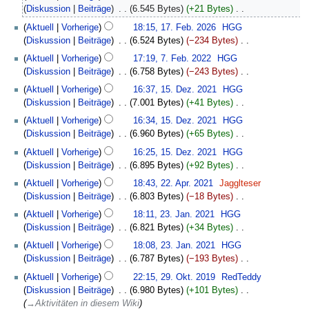
e
Februar
Diskussion
Beiträge
‎
6.545 Bytes
+21 Bytes
‎
i
2026
K
Aktuell
Vorherige
18:15, 17. Feb. 2026
‎
HGG
n
e
Diskussion
Beiträge
‎
6.524 Bytes
−234 Bytes
‎
e
i
K
7.
B
Aktuell
Vorherige
17:19, 7. Feb. 2022
‎
HGG
n
e
Februar
e
Diskussion
Beiträge
‎
6.758 Bytes
−243 Bytes
‎
e
i
2022
a
K
15.
B
Aktuell
Vorherige
16:37, 15. Dez. 2021
‎
HGG
n
r
e
Dezember
e
Diskussion
Beiträge
‎
7.001 Bytes
+41 Bytes
‎
e
b
i
2021
a
K
B
Aktuell
Vorherige
16:34, 15. Dez. 2021
‎
HGG
e
n
r
e
e
Diskussion
Beiträge
‎
6.960 Bytes
+65 Bytes
‎
i
e
b
i
a
K
t
B
Aktuell
Vorherige
16:25, 15. Dez. 2021
‎
HGG
e
n
r
e
u
e
Diskussion
Beiträge
‎
6.895 Bytes
+92 Bytes
‎
i
e
b
i
n
a
K
22.
t
B
Aktuell
Vorherige
18:43, 22. Apr. 2021
‎
Jagglteser
e
n
g
r
e
April
u
e
Diskussion
Beiträge
‎
6.803 Bytes
−18 Bytes
‎
i
e
s
b
i
2021
n
a
K
23.
t
B
z
Aktuell
Vorherige
18:11, 23. Jan. 2021
‎
HGG
e
n
g
r
e
Januar
u
e
u
Diskussion
Beiträge
‎
6.821 Bytes
+34 Bytes
‎
i
e
s
b
i
2021
n
a
s
K
t
B
z
Aktuell
Vorherige
18:08, 23. Jan. 2021
‎
HGG
e
n
g
r
a
e
u
e
u
Diskussion
Beiträge
‎
6.787 Bytes
−193 Bytes
‎
i
e
s
b
m
i
n
a
s
K
29.
t
B
z
Aktuell
Vorherige
22:15, 29. Okt. 2019
‎
RedTeddy
e
m
n
g
r
a
e
Oktober
u
e
u
Diskussion
Beiträge
‎
6.980 Bytes
+101 Bytes
‎
i
e
e
s
b
m
i
2019
n
a
s
→‎Aktivitäten in diesem Wiki
t
n
B
z
e