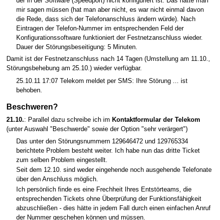
der in der Software (Speedport) nicht konfiguriert ist. Das hätte man
mir sagen müssen (hat man aber nicht, es war nicht einmal davon
die Rede, dass sich der Telefonanschluss ändern würde). Nach
Eintragen der Telefon-Nummer im entsprechenden Feld der
Konfigurationssoftware funktioniert der Festnetzanschluss wieder.
Dauer der Störungsbeseitigung: 5 Minuten.
Damit ist der Festnetzanschluss nach 14 Tagen (Umstellung am 11.10.,
Störungsbehebung am 25.10.) wieder verfügbar.
25.10.11 17:07 Telekom meldet per SMS: Ihre Störung ... ist
behoben.
Beschweren?
21.10.
: Parallel dazu schreibe ich im
Kontaktformular der Telekom
(unter Auswahl "Beschwerde" sowie der Option "sehr verärgert")
Das unter den Störungsnummern 129646472 und 129765334
berichtete Problem besteht weiter. Ich habe nun das dritte Ticket
zum selben Problem eingestellt.
Seit dem 12.10. sind weder eingehende noch ausgehende Telefonate
über den Anschluss möglich.
Ich persönlich finde es eine Frechheit Ihres Entstörteams, die
entsprechenden Tickets ohne Überprüfung der Funktionsfähigkeit
abzuschließen - dies hätte in jedem Fall durch einen einfachen Anruf
der Nummer geschehen können und müssen.