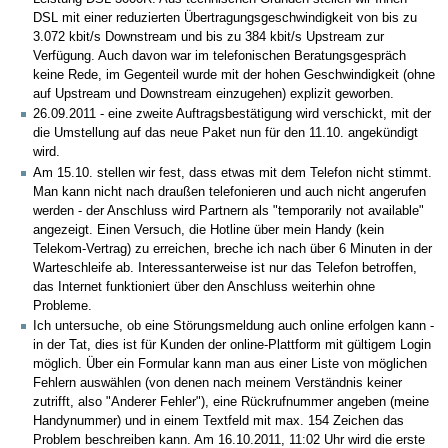
DSL mit einer reduzierten Übertragungsgeschwindigkeit von bis zu
3.072 kbit/s Downstream und bis zu 384 kbit/s Upstream zur
Verfügung. Auch davon war im telefonischen Beratungsgespräch
keine Rede, im Gegenteil wurde mit der hohen Geschwindigkeit (ohne
auf Upstream und Downstream einzugehen) explizit geworben.
26.09.2011 - eine zweite Auftragsbestätigung wird verschickt, mit der
die Umstellung auf das neue Paket nun für den 11.10. angekündigt
wird.
Am 15.10. stellen wir fest, dass etwas mit dem Telefon nicht stimmt.
Man kann nicht nach draußen telefonieren und auch nicht angerufen
werden - der Anschluss wird Partnern als "temporarily not available"
angezeigt. Einen Versuch, die Hotline über mein Handy (kein
Telekom-Vertrag) zu erreichen, breche ich nach über 6 Minuten in der
Warteschleife ab. Interessanterweise ist nur das Telefon betroffen,
das Internet funktioniert über den Anschluss weiterhin ohne
Probleme.
Ich untersuche, ob eine Störungsmeldung auch online erfolgen kann -
in der Tat, dies ist für Kunden der online-Plattform mit gültigem Login
möglich. Über ein Formular kann man aus einer Liste von möglichen
Fehlern auswählen (von denen nach meinem Verständnis keiner
zutrifft, also "Anderer Fehler"), eine Rückrufnummer angeben (meine
Handynummer) und in einem Textfeld mit max. 154 Zeichen das
Problem beschreiben kann. Am 16.10.2011, 11:02 Uhr wird die erste