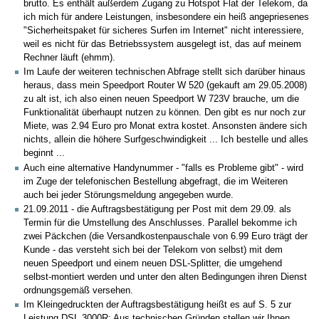
brutto. Es enthält außerdem Zugang zu Hotspot Flat der Telekom, da
ich mich für andere Leistungen, insbesondere ein heiß angepriesenes
"Sicherheitspaket für sicheres Surfen im Internet" nicht interessiere,
weil es nicht für das Betriebssystem ausgelegt ist, das auf meinem
Rechner läuft (ehmm).
Im Laufe der weiteren technischen Abfrage stellt sich darüber hinaus
heraus, dass mein Speedport Router W 520 (gekauft am 29.05.2008)
zu alt ist, ich also einen neuen Speedport W 723V brauche, um die
Funktionalität überhaupt nutzen zu können. Den gibt es nur noch zur
Miete, was 2.94 Euro pro Monat extra kostet. Ansonsten ändere sich
nichts, allein die höhere Surfgeschwindigkeit ... Ich bestelle und alles
beginnt ...
Auch eine alternative Handynummer - "falls es Probleme gibt" - wird
im Zuge der telefonischen Bestellung abgefragt, die im Weiteren
auch bei jeder Störungsmeldung angegeben wurde.
21.09.2011 - die Auftragsbestätigung per Post mit dem 29.09. als
Termin für die Umstellung des Anschlusses. Parallel bekomme ich
zwei Päckchen (die Versandkostenpauschale von 6.99 Euro trägt der
Kunde - das versteht sich bei der Telekom von selbst) mit dem
neuen Speedport und einem neuen DSL-Splitter, die umgehend
selbst-montiert werden und unter den alten Bedingungen ihren Dienst
ordnungsgemäß versehen.
Im Kleingedruckten der Auftragsbestätigung heißt es auf S. 5 zur
Leistung DSL 3000R: Aus technischen Gründen stellen wir Ihnen