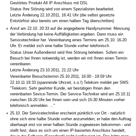
Gestörtes Produkt All IP Anschluss mit DSL
Status Ihre Störung wird von einem Spezialisten bearbeitet.
Letzte Änderung 22.10.2011, 16:41 Uhr (die selbst gesetzte
Entstörfrist also bereits um einen halben Tag überschritten)
Anruf am 22.10. 20:33 auf die angegebene Handynummer. Messung
der Verbindung hat keine Auffälligkeiten ergeben. Dann muss ein
Servicetechniker her. Vereinbarung eines Termins am 25.10. 16-20
Uhr. Er meldet sich eine halbe Stunde vorher telefonisch.
Status Unser Außendienst wird Ihre Störung beheben. Sofern ein
Besuch bei Ihnen notwendig ist, werden wir mit Ihnen einen Termin
vereinbaren.
Letzte Änderung 23.10.2011, 21:22 Uhr
Vereinbarter Besuchstermin 25.10.2011, 16:00 - 19:59 Uhr
22.10.11 19:33 (spannende Uhrzeit, s.o.!) Telekom meldet per SMS:
"Telekom; Sehr geehrter Kunde, wir bestätigen Ihnen den
vereinbarten Sevice-Termin. Der Service-Techniker wird am 25.10.11
zwischen 16-20 Uhr bei Ihnen sein und sich 15-30 Minuten vorher
telefonisch anmelden. ..."
25.10. Der Servicetechniker erscheint pünktlich vor Ort - natürlich
ohne sich eine halbe Stunde vorher anzumelden; er habe den Auftrag
überhaupt erst vor einer halben Stunde zugewiesen bekommen - und
stellt fest, dass es sich um einen IP-basierten Anschluss handelt,