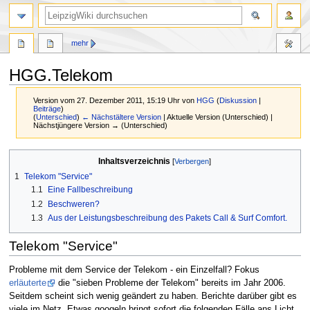
mehr
HGG.Telekom
Version vom 27. Dezember 2011, 15:19 Uhr von
HGG
(
Diskussion
|
Beiträge
)
(
Unterschied
)
← Nächstältere Version
| Aktuelle Version (Unterschied) |
Nächstjüngere Version → (Unterschied)
Zur
Zur
Inhaltsverzeichnis
Navigation
Suche
1
Telekom "Service"
springen
springen
1.1
Eine Fallbeschreibung
1.2
Beschweren?
1.3
Aus der Leistungsbeschreibung des Pakets Call & Surf Comfort.
Telekom "Service"
Probleme mit dem Service der Telekom - ein Einzelfall? Fokus
erläuterte
die "sieben Probleme der Telekom" bereits im Jahr 2006.
Seitdem scheint sich wenig geändert zu haben. Berichte darüber gibt es
viele im Netz. Etwas googeln bringt sofort die folgenden Fälle ans Licht