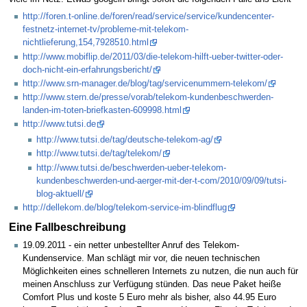
http://foren.t-online.de/foren/read/service/service/kundencenter-
festnetz-internet-tv/probleme-mit-telekom-
nichtlieferung,154,7928510.html
http://www.mobiflip.de/2011/03/die-telekom-hilft-ueber-twitter-oder-
doch-nicht-ein-erfahrungsbericht/
http://www.srn-manager.de/blog/tag/servicenummern-telekom/
http://www.stern.de/presse/vorab/telekom-kundenbeschwerden-
landen-im-toten-briefkasten-609998.html
http://www.tutsi.de
http://www.tutsi.de/tag/deutsche-telekom-ag/
http://www.tutsi.de/tag/telekom/
http://www.tutsi.de/beschwerden-ueber-telekom-
kundenbeschwerden-und-aerger-mit-der-t-com/2010/09/09/tutsi-
blog-aktuell/
http://dellekom.de/blog/telekom-service-im-blindflug
Eine Fallbeschreibung
19.09.2011 - ein netter unbestellter Anruf des Telekom-
Kundenservice. Man schlägt mir vor, die neuen technischen
Möglichkeiten eines schnelleren Internets zu nutzen, die nun auch für
meinen Anschluss zur Verfügung stünden. Das neue Paket heiße
Comfort Plus und koste 5 Euro mehr als bisher, also 44.95 Euro