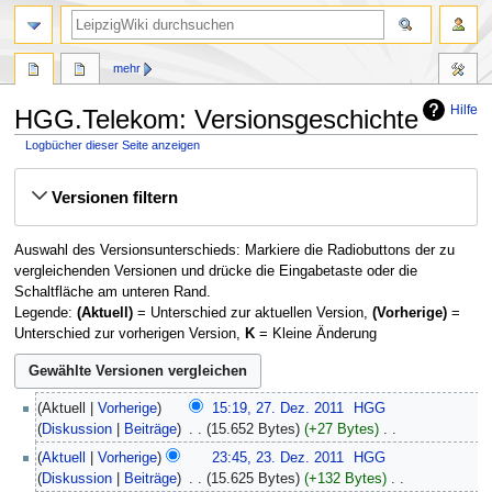
mehr
Hilfe
HGG.Telekom: Versionsgeschichte
Logbücher dieser Seite anzeigen
Zur
Zur
Versionen filtern
Navigation
Suche
springen
springen
Auswahl des Versionsunterschieds: Markiere die Radiobuttons der zu
vergleichenden Versionen und drücke die Eingabetaste oder die
Schaltfläche am unteren Rand.
Legende:
(Aktuell)
= Unterschied zur aktuellen Version,
(Vorherige)
=
Unterschied zur vorherigen Version,
K
= Kleine Änderung
27.
Aktuell
Vorherige
15:19, 27. Dez. 2011
‎
HGG
Dezember
Diskussion
Beiträge
‎
15.652 Bytes
+27 Bytes
‎
2011
K
23.
Aktuell
Vorherige
23:45, 23. Dez. 2011
‎
HGG
e
Dezember
Diskussion
Beiträge
‎
15.625 Bytes
+132 Bytes
‎
i