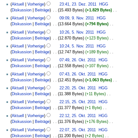
2011
K
Aktuell
Vorherige
23:41, 23. Dez. 2011
‎
HGG
n
e
Diskussion
Beiträge
‎
15.493 Bytes
+1.829 Bytes
‎
e
i
K
9.
B
Aktuell
Vorherige
09:09, 9. Nov. 2011
‎
HGG
n
e
November
e
Diskussion
Beiträge
‎
13.664 Bytes
+794 Bytes
‎
e
i
2011
a
K
5.
B
Aktuell
Vorherige
10:26, 5. Nov. 2011
‎
HGG
n
r
e
November
e
Diskussion
Beiträge
‎
12.870 Bytes
+123 Bytes
‎
e
b
i
2011
a
K
B
Aktuell
Vorherige
10:24, 5. Nov. 2011
‎
HGG
e
n
r
e
e
Diskussion
Beiträge
‎
12.747 Bytes
+189 Bytes
‎
i
e
b
i
a
K
26.
t
B
Aktuell
Vorherige
07:49, 26. Okt. 2011
‎
HGG
e
n
r
e
Oktober
u
e
Diskussion
Beiträge
‎
12.558 Bytes
+107 Bytes
‎
i
e
b
i
2011
n
a
K
t
B
Aktuell
Vorherige
07:43, 26. Okt. 2011
‎
HGG
e
n
g
r
e
u
e
Diskussion
Beiträge
‎
12.451 Bytes
+1.063 Bytes
‎
i
e
s
b
i
n
a
K
25.
t
B
z
Aktuell
Vorherige
22:20, 25. Okt. 2011
‎
HGG
e
n
g
r
e
Oktober
u
e
u
Diskussion
Beiträge
‎
11.388 Bytes
+11 Bytes
‎
i
e
s
b
i
2011
n
a
s
K
t
B
z
Aktuell
Vorherige
22:15, 25. Okt. 2011
‎
HGG
e
n
g
r
a
e
u
e
u
Diskussion
Beiträge
‎
11.377 Bytes
+1 Byte
‎
i
e
s
b
m
i
n
a
s
K
t
B
z
Aktuell
Vorherige
22:12, 25. Okt. 2011
‎
HGG
e
m
n
g
r
a
e
u
e
u
Diskussion
Beiträge
‎
11.376 Bytes
+176 Bytes
‎
i
e
e
s
b
m
i
n
a
s
K
t
n
B
z
Aktuell
Vorherige
22:07, 25. Okt. 2011
‎
HGG
e
m
n
g
r
a
e
u
f
e
u
Diskussion
Beiträge
‎
11.200 Bytes
+2 Bytes
‎
i
e
e
s