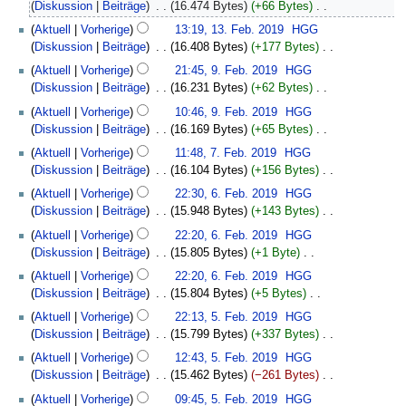
März
Diskussion
Beiträge
‎
16.474 Bytes
+66 Bytes
‎
2019
K
13.
Aktuell
Vorherige
13:19, 13. Feb. 2019
‎
HGG
e
Februar
Diskussion
Beiträge
‎
16.408 Bytes
+177 Bytes
‎
i
2019
K
9.
Aktuell
Vorherige
21:45, 9. Feb. 2019
‎
HGG
n
e
Februar
Diskussion
Beiträge
‎
16.231 Bytes
+62 Bytes
‎
e
i
2019
K
B
Aktuell
Vorherige
10:46, 9. Feb. 2019
‎
HGG
n
e
e
Diskussion
Beiträge
‎
16.169 Bytes
+65 Bytes
‎
e
i
a
K
7.
B
Aktuell
Vorherige
11:48, 7. Feb. 2019
‎
HGG
n
r
e
Februar
e
Diskussion
Beiträge
‎
16.104 Bytes
+156 Bytes
‎
e
b
i
2019
a
K
6.
B
Aktuell
Vorherige
22:30, 6. Feb. 2019
‎
HGG
e
n
r
e
Februar
e
Diskussion
Beiträge
‎
15.948 Bytes
+143 Bytes
‎
i
e
b
i
2019
a
K
t
B
Aktuell
Vorherige
22:20, 6. Feb. 2019
‎
HGG
e
n
r
e
u
e
Diskussion
Beiträge
‎
15.805 Bytes
+1 Byte
‎
i
e
b
i
n
a
K
t
B
Aktuell
Vorherige
22:20, 6. Feb. 2019
‎
HGG
e
n
g
r
e
u
e
Diskussion
Beiträge
‎
15.804 Bytes
+5 Bytes
‎
i
e
s
b
i
n
a
K
5.
t
B
z
Aktuell
Vorherige
22:13, 5. Feb. 2019
‎
HGG
e
n
g
r
e
Februar
u
e
u
Diskussion
Beiträge
‎
15.799 Bytes
+337 Bytes
‎
i
e
s
b
i
2019
n
a
s
K
t
B
z
Aktuell
Vorherige
12:43, 5. Feb. 2019
‎
HGG
e
n
g
r
a
e
u
e
u
Diskussion
Beiträge
‎
15.462 Bytes
−261 Bytes
‎
i
e
s
b
m
i
n
a
s
K
t
B
z
Aktuell
Vorherige
09:45, 5. Feb. 2019
‎
HGG
e
m
n
g