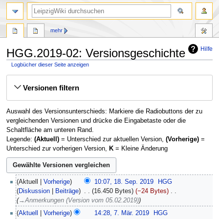
mehr
Hilfe
HGG.2019-02: Versionsgeschichte
Logbücher dieser Seite anzeigen
Zur
Zur
Versionen filtern
Navigation
Suche
springen
springen
Auswahl des Versionsunterschieds: Markiere die Radiobuttons der zu
vergleichenden Versionen und drücke die Eingabetaste oder die
Schaltfläche am unteren Rand.
Legende:
(Aktuell)
= Unterschied zur aktuellen Version,
(Vorherige)
=
Unterschied zur vorherigen Version,
K
= Kleine Änderung
18.
Aktuell
Vorherige
10:07, 18. Sep. 2019
‎
HGG
September
Diskussion
Beiträge
‎
16.450 Bytes
−24 Bytes
‎
2019
→‎Anmerkungen (Version vom 05.02.2019)
7.
Aktuell
Vorherige
14:28, 7. Mär. 2019
‎
HGG