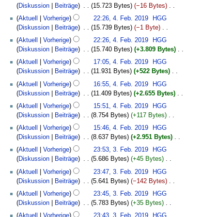
r
a
e
u
e
u
Diskussion
Beiträge
‎
15.723 Bytes
−16 Bytes
‎
i
e
e
s
b
m
i
n
a
s
K
4.
t
n
B
z
Aktuell
Vorherige
22:26, 4. Feb. 2019
‎
HGG
e
m
n
g
r
a
e
Februar
u
f
e
u
Diskussion
Beiträge
‎
15.739 Bytes
−1 Byte
‎
i
e
e
s
b
m
i
2019
n
a
a
s
K
t
n
B
z
Aktuell
Vorherige
22:26, 4. Feb. 2019
‎
HGG
e
m
n
g
s
r
a
e
u
f
e
u
Diskussion
Beiträge
‎
15.740 Bytes
+3.809 Bytes
‎
i
e
e
s
s
b
m
i
n
a
a
s
K
t
n
B
z
u
Aktuell
Vorherige
17:05, 4. Feb. 2019
‎
HGG
e
m
n
g
s
r
a
e
u
f
e
u
n
Diskussion
Beiträge
‎
11.931 Bytes
+522 Bytes
‎
i
e
e
s
s
b
m
i
n
a
a
s
K
g
t
n
B
z
u
Aktuell
Vorherige
16:55, 4. Feb. 2019
‎
HGG
e
m
n
g
s
r
a
e
u
f
e
u
n
Diskussion
Beiträge
‎
11.409 Bytes
+2.655 Bytes
‎
i
e
e
s
s
b
m
i
n
a
a
s
K
g
t
n
B
z
u
Aktuell
Vorherige
15:51, 4. Feb. 2019
‎
HGG
e
m
n
g
s
r
a
e
u
f
e
u
n
Diskussion
Beiträge
‎
8.754 Bytes
+117 Bytes
‎
i
e
e
s
s
b
m
i
n
a
a
s
K
g
t
n
B
z
u
Aktuell
Vorherige
15:46, 4. Feb. 2019
‎
HGG
e
m
n
g
s
r
a
e
u
f
e
u
n
Diskussion
Beiträge
‎
8.637 Bytes
+2.951 Bytes
‎
i
e
e
s
s
b
m
i
n
a
a
s
K
g
3.
t
n
B
z
u
Aktuell
Vorherige
23:53, 3. Feb. 2019
‎
HGG
e
m
n
g
s
r
a
e
Februar
u
f
e
u
n
Diskussion
Beiträge
‎
5.686 Bytes
+45 Bytes
‎
i
e
e
s
s
b
m
i
2019
n
a
a
s
K
g
t
n
B
z
u
Aktuell
Vorherige
23:47, 3. Feb. 2019
‎
HGG
e
m
n
g
s
r
a
e
u
f
e
u
n
Diskussion
Beiträge
‎
5.641 Bytes
−142 Bytes
‎
i
e
e
s
s
b
m
i
n
a
a
s
K
g
t
n
B
z
u
Aktuell
Vorherige
23:45, 3. Feb. 2019
‎
HGG
e
m
n
g
s
r
a
e
u
f
e
u
n
Diskussion
Beiträge
‎
5.783 Bytes
+35 Bytes
‎
i
e
e
s
s
b
m
i
n
a
a
s
K
g
t
n
B
z
u
Aktuell
Vorherige
23:43, 3. Feb. 2019
‎
HGG
e
m