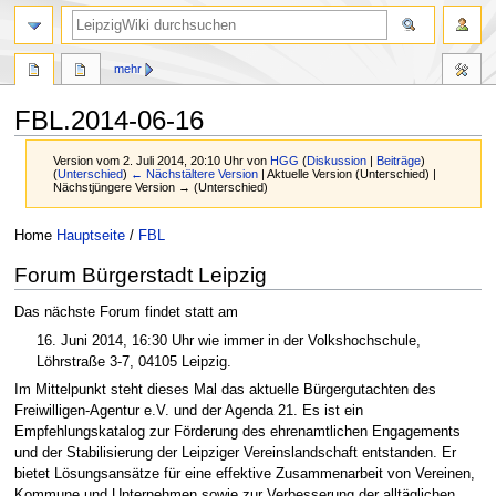
mehr
FBL.2014-06-16
Version vom 2. Juli 2014, 20:10 Uhr von
HGG
(
Diskussion
|
Beiträge
)
(
Unterschied
)
← Nächstältere Version
| Aktuelle Version (Unterschied) |
Nächstjüngere Version → (Unterschied)
Zur
Zur
Home
Hauptseite
/
FBL
Navigation
Suche
Forum Bürgerstadt Leipzig
springen
springen
Das nächste Forum findet statt am
16. Juni 2014, 16:30 Uhr wie immer in der Volkshochschule,
Löhrstraße 3-7, 04105 Leipzig.
Im Mittelpunkt steht dieses Mal das aktuelle Bürgergutachten des
Freiwilligen-Agentur e.V. und der Agenda 21. Es ist ein
Empfehlungskatalog zur Förderung des ehrenamtlichen Engagements
und der Stabilisierung der Leipziger Vereinslandschaft entstanden. Er
bietet Lösungsansätze für eine effektive Zusammenarbeit von Vereinen,
Kommune und Unternehmen sowie zur Verbesserung der alltäglichen