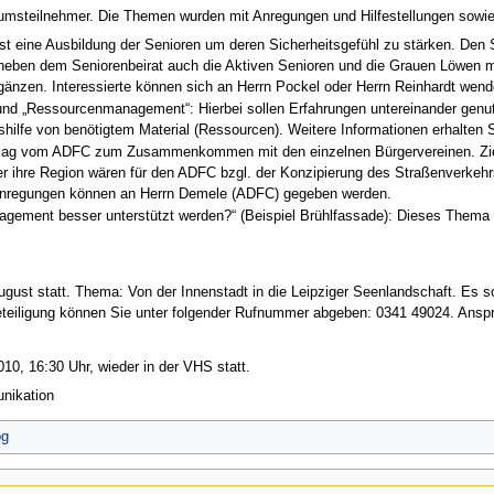
teilnehmer. Die Themen wurden mit Anregungen und Hilfestellungen sowie we
ist eine Ausbildung der Senioren um deren Sicherheitsgefühl zu stärken. Den 
neben dem Seniorenbeirat auch die Aktiven Senioren und die Grauen Löwen mit
änzen. Interessierte können sich an Herrn Pockel oder Herrn Reinhardt wenden.
und „Ressourcenmanagement“: Hierbei sollen Erfahrungen untereinander genutzt
ushilfe von benötigtem Material (Ressourcen). Weitere Informationen erhalten 
schlag vom ADFC zum Zusammenkommen mit den einzelnen Bürgervereinen. Ziel
r ihre Region wären für den ADFC bzgl. der Konzipierung des Straßenverkehr
 Anregungen können an Herrn Demele (ADFC) gegeben werden.
gement besser unterstützt werden?“ (Beispiel Brühlfassade): Dieses Thema wu
ugust statt. Thema: Von der Innenstadt in die Leipziger Seenlandschaft. Es s
teiligung können Sie unter folgender Rufnummer abgeben: 0341 49024. Anspre
10, 16:30 Uhr, wieder in der VHS statt.
unikation
og