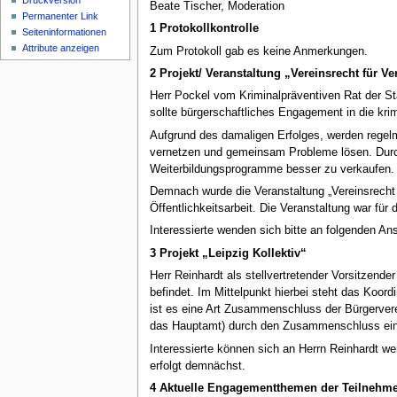
Druckversion
Beate Tischer, Moderation
Permanenter Link
1 Protokollkontrolle
Seiten­informationen
Attribute anzeigen
Zum Protokoll gab es keine Anmerkungen.
2 Projekt/ Veranstaltung „Vereinsrecht für Ve
Herr Pockel vom Kriminalpräventiven Rat der Sta
sollte bürgerschaftliches Engagement in die krim
Aufgrund des damaligen Erfolges, werden regelmä
vernetzen und gemeinsam Probleme lösen. Durch
Weiterbildungsprogramme besser zu verkaufen.
Demnach wurde die Veranstaltung „Vereinsrecht f
Öffentlichkeitsarbeit. Die Veranstaltung war für
Interessierte wenden sich bitte an folgenden Ans
3 Projekt „Leipzig Kollektiv“
Herr Reinhardt als stellvertretender Vorsitzende
befindet. Im Mittelpunkt hierbei steht das Koor
ist es eine Art Zusammenschluss der Bürgerverei
das Hauptamt) durch den Zusammenschluss einen
Interessierte können sich an Herrn Reinhardt w
erfolgt demnächst.
4 Aktuelle Engagementthemen der Teilnehme