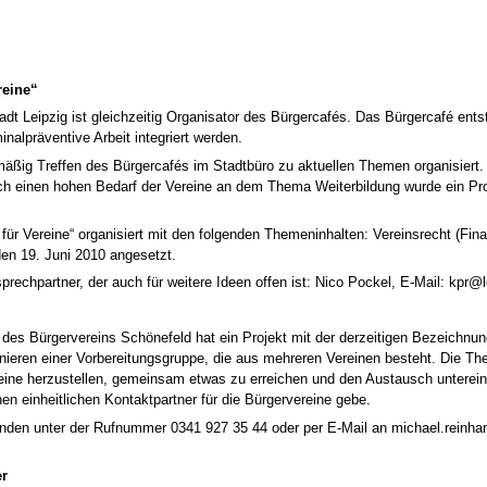
reine“
dt Leipzig ist gleichzeitig Organisator des Bürgercafés. Das Bürgercafé ent
inalpräventive Arbeit integriert werden.
ßig Treffen des Bürgercafés im Stadtbüro zu aktuellen Themen organisiert. I
 einen hohen Bedarf der Vereine an dem Thema Weiterbildung wurde ein Prog
ür Vereine“ organisiert mit den folgenden Themeninhalten: Vereinsrecht (Fina
 den 19. Juni 2010 angesetzt.
prechpartner, der auch für weitere Ideen offen ist: Nico Pockel, E-Mail: kpr@l
r des Bürgervereins Schönefeld hat ein Projekt mit der derzeitigen Bezeichnun
dinieren einer Vorbereitungsgruppe, die aus mehreren Vereinen besteht. Die 
ne herzustellen, gemeinsam etwas zu erreichen und den Austausch untereinand
 einheitlichen Kontaktpartner für die Bürgervereine gebe.
enden unter der Rufnummer 0341 927 35 44 oder per E-Mail an michael.reinha
r