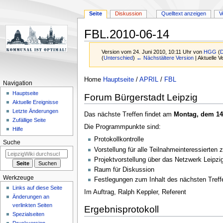
Seite
Diskussion
Quelltext anzeigen
V
FBL.2010-06-14
Version vom 24. Juni 2010, 10:11 Uhr von
HGG
(
D
(
Unterschied
)
← Nächstältere Version
| Aktuelle 
Zur
Zur
Home
Hauptseite
/
APRIL
/
FBL
Navigation
Navigation
Suche
Hauptseite
Forum Bürgerstadt Leipzig
springen
springen
Aktuelle Ereignisse
Letzte Änderungen
Das nächste Treffen findet am
Montag, dem 14
Zufällige Seite
Die Programmpunkte sind:
Hilfe
Protokollkontrolle
Suche
Vorstellung für alle Teilnahmeinteressierten
Projektvorstellung über das Netzwerk Leipzig
Raum für Diskussion
Werkzeuge
Festlegungen zum Inhalt des nächsten Treff
Links auf diese Seite
Im Auftrag, Ralph Keppler, Referent
Änderungen an
verlinkten Seiten
Ergebnisprotokoll
Spezialseiten