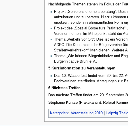
Nachfolgende Themen stehen im Fokus der Forums
Projekt „Seniorensicherheitsberatung“: Dies 
aufzubauen und zu beraten. Hierzu könnten 
ersetzen, sondern in ehrenamtlicher Form erg
Projektidee „Spezial Börse fürs Praktische“ 
Vereinen richten. Im Mittelpunkt steht die A
Thema „Verkehr vor Ort“: Dies ist ein Vor
ADFC. Die Kenntnisse der Bürgervereine übe
Straßenverkehrskonflikten dienen. Weitere
Thema „Wie können Bürgerinitiative und Enga
Bürgerinitiative Brühl e.V..
5 Kurzinformation zu Veranstaltungen
Das 10. Wasserfest findet vom 20. bis 22. A
Fachvereinen stattfinden. Anregungen zur Be
6 Nächstes Treffen
Das nächste Treffen findet am 20. September 20
Stephanie Kuntze (Praktikantin), Referat Komm
Kategorien
:
Veranstaltung.2010
Leipzig.Trial