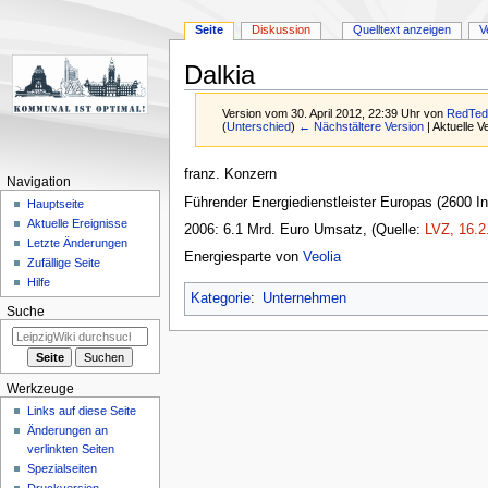
Seite
Diskussion
Quelltext anzeigen
V
Dalkia
Version vom 30. April 2012, 22:39 Uhr von
RedTed
(
Unterschied
)
← Nächstältere Version
| Aktuelle 
Zur
Zur
franz. Konzern
Navigation
Navigation
Suche
Führender Energiedienstleister Europas (2600 I
Hauptseite
springen
springen
Aktuelle Ereignisse
2006: 6.1 Mrd. Euro Umsatz, (Quelle:
LVZ, 16.2
Letzte Änderungen
Energiesparte von
Veolia
Zufällige Seite
Hilfe
Kategorie
:
Unternehmen
Suche
Werkzeuge
Links auf diese Seite
Änderungen an
verlinkten Seiten
Spezialseiten