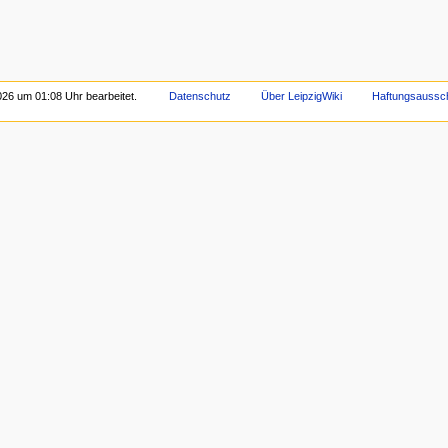
026 um 01:08 Uhr bearbeitet.
Datenschutz
Über LeipzigWiki
Haftungsaussc