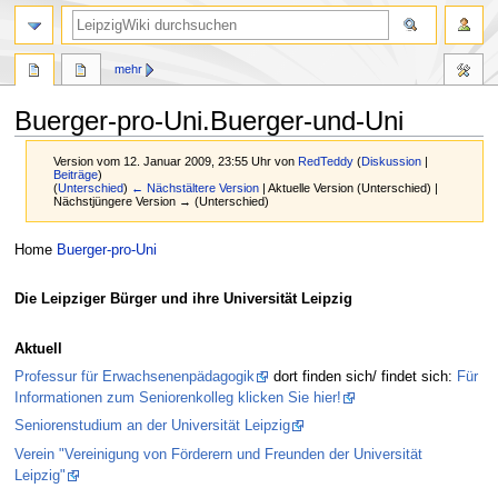
mehr
Buerger-pro-Uni.Buerger-und-Uni
Version vom 12. Januar 2009, 23:55 Uhr von
RedTeddy
(
Diskussion
|
Beiträge
)
(
Unterschied
)
← Nächstältere Version
| Aktuelle Version (Unterschied) |
Nächstjüngere Version → (Unterschied)
Zur
Zur
Home
Buerger-pro-Uni
Navigation
Suche
springen
springen
Die Leipziger Bürger und ihre Universität Leipzig
Aktuell
Professur für Erwachsenenpädagogik
dort finden sich/ findet sich:
Für
Informationen zum Seniorenkolleg klicken Sie hier!
Seniorenstudium an der Universität Leipzig
Verein "Vereinigung von Förderern und Freunden der Universität
Leipzig"