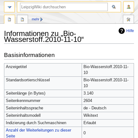
mehr
Hilfe
Informationen zu „Bio-
Wasserstoff.2010-11-10“
Zur
Zur
Basisinformationen
Navigation
Suche
springen
springen
Anzeigetitel
Bio-Wasserstoff.2010-11-
10
Standardsortierschlüssel
Bio-Wasserstoff.2010-11-
10
Seitenlänge (in Bytes)
3.140
Seitenkennnummer
2604
Seiteninhaltssprache
de - Deutsch
Seiteninhaltsmodell
Wikitext
Indizierung durch Suchmaschinen
Erlaubt
Anzahl der Weiterleitungen zu dieser
0
Seite