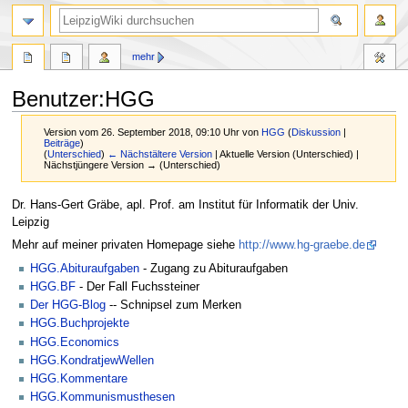
mehr
Benutzer
:
HGG
Version vom 26. September 2018, 09:10 Uhr von
HGG
(
Diskussion
|
Beiträge
)
(
Unterschied
)
← Nächstältere Version
| Aktuelle Version (Unterschied) |
Nächstjüngere Version → (Unterschied)
Zur
Zur
Dr. Hans-Gert Gräbe, apl. Prof. am Institut für Informatik der Univ.
Navigation
Suche
Leipzig
springen
springen
Mehr auf meiner privaten Homepage siehe
http://www.hg-graebe.de
HGG.Abituraufgaben
- Zugang zu Abituraufgaben
HGG.BF
- Der Fall Fuchssteiner
Der HGG-Blog
-- Schnipsel zum Merken
HGG.Buchprojekte
HGG.Economics
HGG.KondratjewWellen
HGG.Kommentare
HGG.Kommunismusthesen