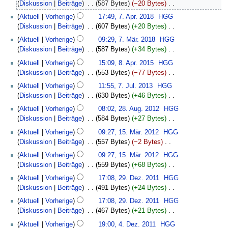
September
Diskussion
Beiträge
‎
587 Bytes
−20 Bytes
‎
i
2018
K
7.
Aktuell
Vorherige
17:49, 7. Apr. 2018
‎
HGG
n
e
April
Diskussion
Beiträge
‎
607 Bytes
+20 Bytes
‎
e
i
2018
K
7.
B
Aktuell
Vorherige
09:29, 7. Mär. 2018
‎
HGG
n
e
März
e
Diskussion
Beiträge
‎
587 Bytes
+34 Bytes
‎
e
i
2018
a
K
8.
B
Aktuell
Vorherige
15:09, 8. Apr. 2015
‎
HGG
n
r
e
April
e
Diskussion
Beiträge
‎
553 Bytes
−77 Bytes
‎
e
b
i
2015
a
K
7.
B
Aktuell
Vorherige
11:55, 7. Jul. 2013
‎
HGG
e
n
r
e
Juli
e
Diskussion
Beiträge
‎
630 Bytes
+46 Bytes
‎
i
e
b
i
2013
a
K
28.
t
B
Aktuell
Vorherige
08:02, 28. Aug. 2012
‎
HGG
e
n
r
e
August
u
e
Diskussion
Beiträge
‎
584 Bytes
+27 Bytes
‎
i
e
b
i
2012
n
a
K
15.
t
B
Aktuell
Vorherige
09:27, 15. Mär. 2012
‎
HGG
e
n
g
r
e
März
u
e
Diskussion
Beiträge
‎
557 Bytes
−2 Bytes
‎
i
e
s
b
i
2012
n
a
K
t
B
z
Aktuell
Vorherige
09:27, 15. Mär. 2012
‎
HGG
e
n
g
r
e
u
e
u
Diskussion
Beiträge
‎
559 Bytes
+68 Bytes
‎
i
e
s
b
i
n
a
s
K
29.
t
B
z
Aktuell
Vorherige
17:08, 29. Dez. 2011
‎
HGG
e
n
g
r
a
e
Dezember
u
e
u
Diskussion
Beiträge
‎
491 Bytes
+24 Bytes
‎
i
e
s
b
m
i
2011
n
a
s
K
t
B
z
Aktuell
Vorherige
17:08, 29. Dez. 2011
‎
HGG
e
m
n
g
r
a
e
u
e
u
Diskussion
Beiträge
‎
467 Bytes
+21 Bytes
‎
i
e
e
s
b
m
i
n
a
s
K
4.
t
n
B
z
Aktuell
Vorherige
19:00, 4. Dez. 2011
‎
HGG
e
m
n
g