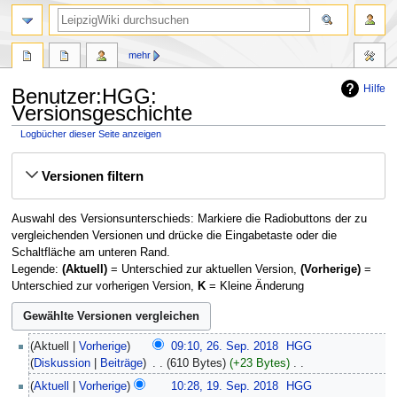
mehr
Hilfe
Benutzer:HGG:
Versionsgeschichte
Logbücher dieser Seite anzeigen
Zur
Zur
Versionen filtern
Navigation
Suche
springen
springen
Auswahl des Versionsunterschieds: Markiere die Radiobuttons der zu
vergleichenden Versionen und drücke die Eingabetaste oder die
Schaltfläche am unteren Rand.
Legende:
(Aktuell)
= Unterschied zur aktuellen Version,
(Vorherige)
=
Unterschied zur vorherigen Version,
K
= Kleine Änderung
26.
Aktuell
Vorherige
09:10, 26. Sep. 2018
‎
HGG
September
Diskussion
Beiträge
‎
610 Bytes
+23 Bytes
‎
2018
K
19.
Aktuell
Vorherige
10:28, 19. Sep. 2018
‎
HGG
e