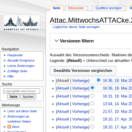
Seite
Diskussion
Quelltext anzeigen
V
Attac.MittwochsATTACke.2
Logbücher dieser Seite anzeigen
Zur
Zur
Versionen filtern
Navigation
Suche
springen
springen
Navigation
Auswahl des Versionsunterschieds: Markiere die
Hauptseite
Legende:
(Aktuell)
= Unterschied zur aktuellen 
Aktuelle Ereignisse
Letzte Änderungen
Zufällige Seite
Hilfe
19.
Aktuell
Vorherige
16:36, 19. Mai 2
Mai
Suche
K
Aktuell
Vorherige
16:36, 19. Mai 2
2010
e
K
18.
Aktuell
Vorherige
16:31, 18. Mai 2
i
e
Mai
K
14.
n
Aktuell
Vorherige
13:04, 14. Mai 2
i
Werkzeuge
2010
e
Mai
e
K
10.
n
Links auf diese Seite
Aktuell
Vorherige
21:57, 10. Mai 2
i
2010
B
e
Mai
e
Änderungen an
K
17.
n
Aktuell
Vorherige
19:10, 17. Apr. 2
e
i
2010
verlinkten Seiten
B
e
April
e
K
a
n
Atom
Aktuell
Vorherige
19:10, 17. Apr. 2
e
i
2010
B
e
r
e