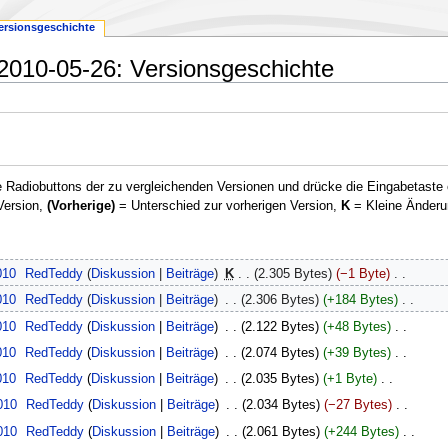
ersionsgeschichte
010-05-26: Versionsgeschichte
 Radiobuttons der zu vergleichenden Versionen und drücke die Eingabetaste 
Version,
(Vorherige)
= Unterschied zur vorherigen Version,
K
= Kleine Änderu
010
‎
RedTeddy
Diskussion
Beiträge
‎
K
2.305 Bytes
−1 Byte
‎
010
‎
RedTeddy
Diskussion
Beiträge
‎
2.306 Bytes
+184 Bytes
‎
010
‎
RedTeddy
Diskussion
Beiträge
‎
2.122 Bytes
+48 Bytes
‎
010
‎
RedTeddy
Diskussion
Beiträge
‎
2.074 Bytes
+39 Bytes
‎
010
‎
RedTeddy
Diskussion
Beiträge
‎
2.035 Bytes
+1 Byte
‎
010
‎
RedTeddy
Diskussion
Beiträge
‎
2.034 Bytes
−27 Bytes
‎
010
‎
RedTeddy
Diskussion
Beiträge
‎
2.061 Bytes
+244 Bytes
‎