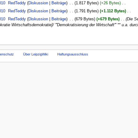
010
‎
RedTeddy
Diskussion
Beiträge
‎
1.817 Bytes
+26 Bytes
‎
010
‎
RedTeddy
Diskussion
Beiträge
‎
1.791 Bytes
+1.112 Bytes
‎
010
‎
RedTeddy
Diskussion
Beiträge
‎
679 Bytes
+679 Bytes
‎
Die Se
kratie Wirtschaftsdemokratie]/ '''Demokratisierung der Wirtschaft''' ** u.a. d
tenschutz
Über LeipzigWiki
Haftungsausschluss