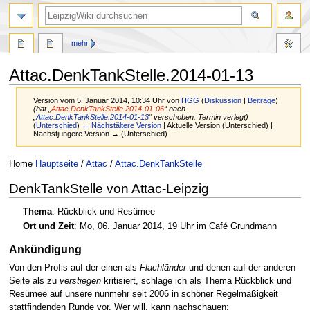
mehr
Attac.DenkTankStelle.2014-01-13
Version vom 5. Januar 2014, 10:34 Uhr von
HGG
(
Diskussion
|
Beiträge
)
(hat „
Attac.DenkTankStelle.2014-01-06
“ nach
„
Attac.DenkTankStelle.2014-01-13
“ verschoben: Termin verlegt)
(
Unterschied
)
← Nächstältere Version
| Aktuelle Version (Unterschied) |
Nächstjüngere Version → (Unterschied)
Zur
Zur
Home
Hauptseite
/
Attac
/
Attac.DenkTankStelle
Navigation
Suche
DenkTankStelle von Attac-Leipzig
springen
springen
Thema
: Rückblick und Resümee
Ort und Zeit
: Mo, 06. Januar 2014, 19 Uhr im Café Grundmann
Ankündigung
Von den Profis auf der einen als
Flachländer
und denen auf der anderen
Seite als zu
verstiegen
kritisiert, schlage ich als Thema Rückblick und
Resümee auf unsere nunmehr seit 2006 in schöner Regelmäßigkeit
stattfindenden Runde vor. Wer will, kann nachschauen: