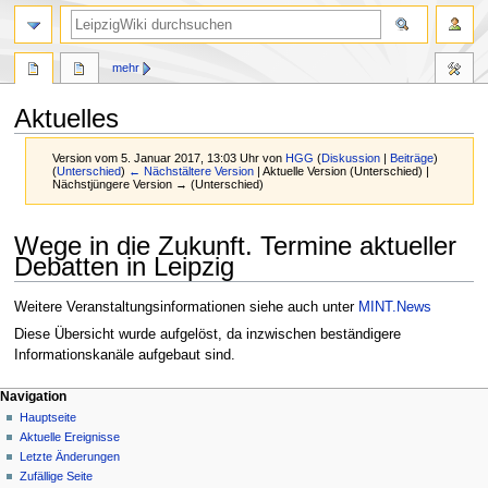
mehr
Aktuelles
Version vom 5. Januar 2017, 13:03 Uhr von
HGG
(
Diskussion
|
Beiträge
)
(
Unterschied
)
← Nächstältere Version
| Aktuelle Version (Unterschied) |
Nächstjüngere Version → (Unterschied)
Zur
Zur
Wege in die Zukunft. Termine aktueller
Navigation
Suche
Debatten in Leipzig
springen
springen
Weitere Veranstaltungsinformationen siehe auch unter
MINT.News
Diese Übersicht wurde aufgelöst, da inzwischen beständigere
Informationskanäle aufgebaut sind.
Navigation
Hauptseite
Aktuelle Ereignisse
Letzte Änderungen
Zufällige Seite