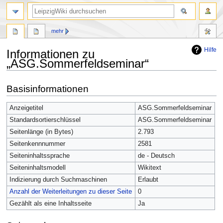
mehr
Hilfe
Informationen zu
„ASG.Sommerfeldseminar“
Zur
Zur
Basisinformationen
Navigation
Suche
springen
springen
Anzeigetitel
ASG.Sommerfeldseminar
Standardsortierschlüssel
ASG.Sommerfeldseminar
Seitenlänge (in Bytes)
2.793
Seitenkennnummer
2581
Seiteninhaltssprache
de - Deutsch
Seiteninhaltsmodell
Wikitext
Indizierung durch Suchmaschinen
Erlaubt
Anzahl der Weiterleitungen zu dieser Seite
0
Gezählt als eine Inhaltsseite
Ja