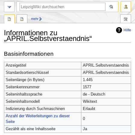
mehr
Hilfe
Informationen zu
„APRIL.Selbstverstaendnis“
Zur
Zur
Basisinformationen
Navigation
Suche
springen
springen
Anzeigetitel
APRIL.Selbstverstaendnis
Standardsortierschlüssel
APRIL.Selbstverstaendnis
Seitenlänge (in Bytes)
1.445
Seitenkennnummer
1577
Seiteninhaltssprache
de - Deutsch
Seiteninhaltsmodell
Wikitext
Indizierung durch Suchmaschinen
Erlaubt
Anzahl der Weiterleitungen zu dieser
0
Seite
Gezählt als eine Inhaltsseite
Ja