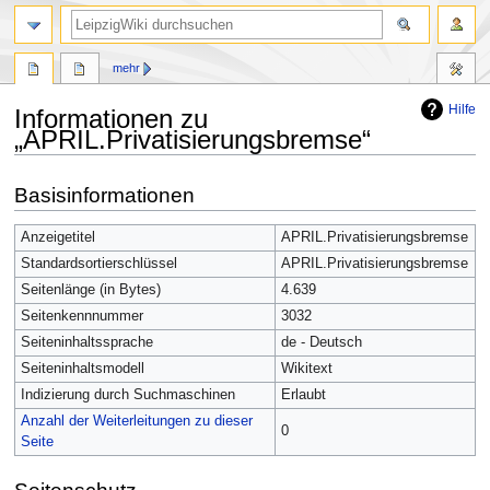
mehr
Hilfe
Informationen zu
„APRIL.Privatisierungsbremse“
Zur
Zur
Basisinformationen
Navigation
Suche
springen
springen
Anzeigetitel
APRIL.Privatisierungsbremse
Standardsortierschlüssel
APRIL.Privatisierungsbremse
Seitenlänge (in Bytes)
4.639
Seitenkennnummer
3032
Seiteninhaltssprache
de - Deutsch
Seiteninhaltsmodell
Wikitext
Indizierung durch Suchmaschinen
Erlaubt
Anzahl der Weiterleitungen zu dieser
0
Seite