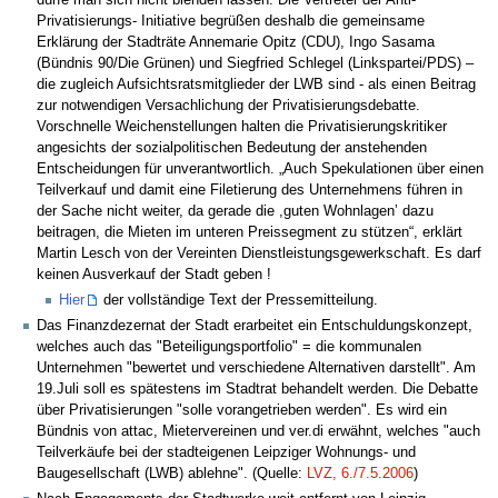
dürfe man sich nicht blenden lassen. Die Vertreter der Anti-
Privatisierungs- Initiative begrüßen deshalb die gemeinsame
Erklärung der Stadträte Annemarie Opitz (CDU), Ingo Sasama
(Bündnis 90/Die Grünen) und Siegfried Schlegel (Linkspartei/PDS) –
die zugleich Aufsichtsratsmitglieder der LWB sind - als einen Beitrag
zur notwendigen Versachlichung der Privatisierungsdebatte.
Vorschnelle Weichenstellungen halten die Privatisierungskritiker
angesichts der sozialpolitischen Bedeutung der anstehenden
Entscheidungen für unverantwortlich. „Auch Spekulationen über einen
Teilverkauf und damit eine Filetierung des Unternehmens führen in
der Sache nicht weiter, da gerade die ,guten Wohnlagen’ dazu
beitragen, die Mieten im unteren Preissegment zu stützen“, erklärt
Martin Lesch von der Vereinten Dienstleistungsgewerkschaft. Es darf
keinen Ausverkauf der Stadt geben !
Hier
der vollständige Text der Pressemitteilung.
Das Finanzdezernat der Stadt erarbeitet ein Entschuldungskonzept,
welches auch das "Beteiligungsportfolio" = die kommunalen
Unternehmen "bewertet und verschiedene Alternativen darstellt". Am
19.Juli soll es spätestens im Stadtrat behandelt werden. Die Debatte
über Privatisierungen "solle vorangetrieben werden". Es wird ein
Bündnis von attac, Mietervereinen und ver.di erwähnt, welches "auch
Teilverkäufe bei der stadteigenen Leipziger Wohnungs- und
Baugesellschaft (LWB) ablehne". (Quelle:
LVZ, 6./7.5.2006
)