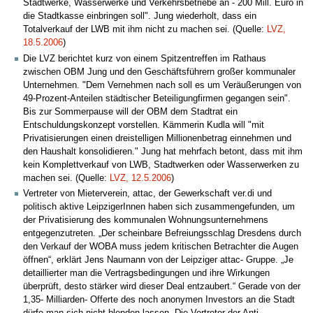
Stadtwerke, Wasserwerke und Verkehrsbetriebe an - 200 Mill. Euro in
die Stadtkasse einbringen soll". Jung wiederholt, dass ein
Totalverkauf der LWB mit ihm nicht zu machen sei. (Quelle:
LVZ,
18.5.2006
)
Die LVZ berichtet kurz von einem Spitzentreffen im Rathaus
zwischen OBM Jung und den Geschäftsführern großer kommunaler
Unternehmen. "Dem Vernehmen nach soll es um Veräußerungen von
49-Prozent-Anteilen städtischer Beteiligungfirmen gegangen sein".
Bis zur Sommerpause will der OBM dem Stadtrat ein
Entschuldungskonzept vorstellen. Kämmerin Kudla will "mit
Privatisierungen einen dreistelligen Millionenbetrag einnehmen und
den Haushalt konsolidieren." Jung hat mehrfach betont, dass mit ihm
kein Komplettverkauf von LWB, Stadtwerken oder Wasserwerken zu
machen sei. (Quelle:
LVZ, 12.5.2006
)
Vertreter von Mieterverein, attac, der Gewerkschaft ver.di und
politisch aktive LeipzigerInnen haben sich zusammengefunden, um
der Privatisierung des kommunalen Wohnungsunternehmens
entgegenzutreten. „Der scheinbare Befreiungsschlag Dresdens durch
den Verkauf der WOBA muss jedem kritischen Betrachter die Augen
öffnen“, erklärt Jens Naumann von der Leipziger attac- Gruppe. „Je
detaillierter man die Vertragsbedingungen und ihre Wirkungen
überprüft, desto stärker wird dieser Deal entzaubert.“ Gerade von der
1,35- Milliarden- Offerte des noch anonymen Investors an die Stadt