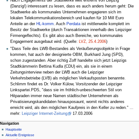
Nach Engagements der Stadtwerke weit entfernt von Leipzig
(Danzig!) interessant zu lesen, dass es auch anders herum geht: Die
Stadtwerke als kommunales Unternehmen engagieren sich im
lokalen Telekommunikationsbereich und kaufen für 10 Mill Euro
Anteile an der
HL-komm
. Auch
Perdata
ist mittlerweile komplett im
Besitz der Stadtwerke (durch Transaktionen innerhalb des Leipziger
Firmengeflechts). Es gibt also auch Bereiche, wo kommunales
Engagement ausgebaut wird. (Quelle:
LVZ, 25.4.2006
)
"Dass Teile des LWB-Bestandes als Veräußerungsobjekte in Frage
kommen, hat auch der designierte OBM, Burkhard Jung (SPD),
schon zugestanden. Aber richtig Zoff handelte sich jetzt Leipzigs
Stadtkämmerin Bettina Kudla (CDU) ein, als sie in einem
Zeitungsinterview neben der LWB auch die Leipziger
Verkehrsbetriebe (LVB) als möglichen Verkaufsposten benannte.
Schlimm findet es Dr. Volker Külow, Vorsitzender der Leipziger
Linkspartei.PDS, "dass sie im fröhlich-unbeschwerten Stil von
Hitparaden immer neue Namen städtischer Unternehmen als
Privatisierungskandidaten hinausposaunt, womit nichts anderes
erreicht wird, als den möglichen Kaufpreis in den Keller zu reden." ...
mehr:
Leipziger Internet-Zeitung
17.03.2006
Navigation
Hauptseite
Aktuelle Ereignisse