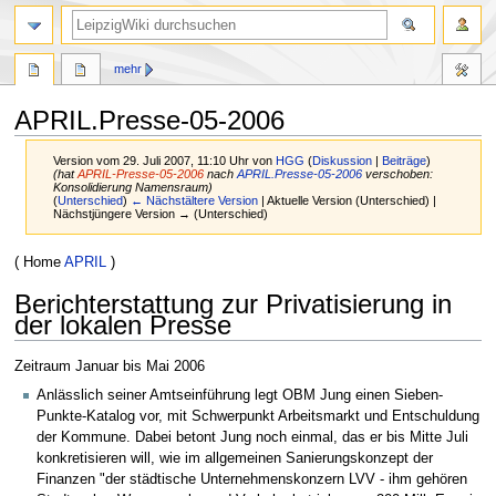
mehr
APRIL.Presse-05-2006
Version vom 29. Juli 2007, 11:10 Uhr von
HGG
(
Diskussion
|
Beiträge
)
(hat
APRIL-Presse-05-2006
nach
APRIL.Presse-05-2006
verschoben:
Konsolidierung Namensraum)
(
Unterschied
)
← Nächstältere Version
| Aktuelle Version (Unterschied) |
Nächstjüngere Version → (Unterschied)
Zur
Zur
( Home
APRIL
)
Navigation
Suche
Berichterstattung zur Privatisierung in
springen
springen
der lokalen Presse
Zeitraum Januar bis Mai 2006
Anlässlich seiner Amtseinführung legt OBM Jung einen Sieben-
Punkte-Katalog vor, mit Schwerpunkt Arbeitsmarkt und Entschuldung
der Kommune. Dabei betont Jung noch einmal, das er bis Mitte Juli
konkretisieren will, wie im allgemeinen Sanierungskonzept der
Finanzen "der städtische Unternehmenskonzern LVV - ihm gehören