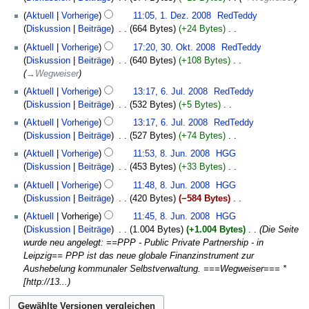
i
a
b
1.
n
Aktuell
Vorherige
11:05, 1. Dez. 2008
‎
RedTeddy
t
s
e
Dezember
g
Diskussion
Beiträge
‎
664 Bytes
+24 Bytes
‎
u
s
i
2008
s
K
30.
n
u
Aktuell
Vorherige
17:20, 30. Okt. 2008
‎
RedTeddy
t
z
e
Oktober
g
n
Diskussion
Beiträge
‎
640 Bytes
+108 Bytes
‎
u
u
i
2008
s
g
→‎Wegweiser
n
s
n
z
6.
g
a
Aktuell
Vorherige
13:17, 6. Jul. 2008
‎
RedTeddy
e
u
Juli
s
m
Diskussion
Beiträge
‎
532 Bytes
+5 Bytes
‎
B
s
2008
z
m
K
e
a
Aktuell
Vorherige
13:17, 6. Jul. 2008
‎
RedTeddy
u
e
e
a
m
Diskussion
Beiträge
‎
527 Bytes
+74 Bytes
‎
s
n
i
r
m
K
8.
a
Aktuell
Vorherige
11:53, 8. Jun. 2008
‎
HGG
f
n
b
e
e
Juni
m
Diskussion
Beiträge
‎
453 Bytes
+33 Bytes
‎
a
e
e
n
i
2008
m
K
s
B
Aktuell
Vorherige
11:48, 8. Jun. 2008
‎
HGG
i
f
n
e
e
s
e
Diskussion
Beiträge
‎
420 Bytes
−584 Bytes
‎
t
a
e
n
i
u
a
K
u
s
B
Aktuell
Vorherige
11:45, 8. Jun. 2008
‎
HGG
f
n
n
r
e
n
s
e
Diskussion
Beiträge
‎
1.004 Bytes
+1.004 Bytes
‎
Die Seite
a
e
g
b
i
g
u
a
wurde neu angelegt: ==PPP - Public Private Partnership - in
s
B
e
n
s
n
r
Leipzig== PPP ist das neue globale Finanzinstrument zur
s
e
i
e
z
g
b
Aushebelung kommunaler Selbstverwaltung. ===Wegweiser=== *
u
a
t
B
u
e
[http://13...
n
r
u
e
s
i
g
b
n
a
a
t