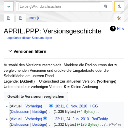
mehr
Hilfe
APRIL.PPP: Versionsgeschichte
Logbücher dieser Seite anzeigen
Zur
Zur
Versionen filtern
Navigation
Suche
springen
springen
Auswahl des Versionsunterschieds: Markiere die Radiobuttons der zu
vergleichenden Versionen und drücke die Eingabetaste oder die
Schaltfläche am unteren Rand.
Legende:
(Aktuell)
= Unterschied zur aktuellen Version,
(Vorherige)
=
Unterschied zur vorherigen Version,
K
= Kleine Änderung
6.
Aktuell
Vorherige
10:11, 6. Nov. 2010
‎
HGG
November
Diskussion
Beiträge
‎
1.336 Bytes
+4 Bytes
‎
2010
K
24.
Aktuell
Vorherige
22:11, 24. Jun. 2010
‎
RedTeddy
e
Juni
Diskussion
Beiträge
‎
1.332 Bytes
+176 Bytes
‎
→‎PPP in
i