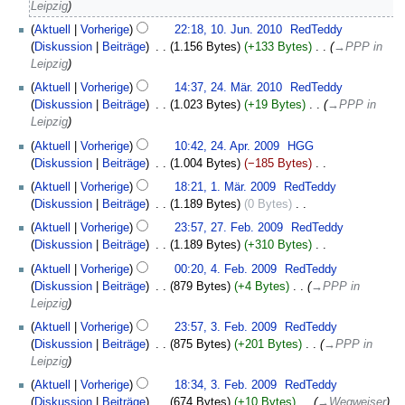
2010
Leipzig
n
10.
Aktuell
Vorherige
22:18, 10. Jun. 2010
‎
RedTeddy
e
Juni
Diskussion
Beiträge
‎
1.156 Bytes
+133 Bytes
‎
→‎PPP in
B
2010
Leipzig
e
24.
a
Aktuell
Vorherige
14:37, 24. Mär. 2010
‎
RedTeddy
März
r
Diskussion
Beiträge
‎
1.023 Bytes
+19 Bytes
‎
→‎PPP in
2010
b
Leipzig
e
24.
Aktuell
Vorherige
10:42, 24. Apr. 2009
‎
HGG
i
April
Diskussion
Beiträge
‎
1.004 Bytes
−185 Bytes
‎
t
2009
K
1.
Aktuell
Vorherige
18:21, 1. Mär. 2009
‎
RedTeddy
u
e
März
Diskussion
Beiträge
‎
1.189 Bytes
0 Bytes
‎
n
i
2009
K
27.
g
Aktuell
Vorherige
23:57, 27. Feb. 2009
‎
RedTeddy
n
e
Februar
s
Diskussion
Beiträge
‎
1.189 Bytes
+310 Bytes
‎
e
i
2009
z
K
4.
B
Aktuell
Vorherige
00:20, 4. Feb. 2009
‎
RedTeddy
n
u
e
Februar
e
Diskussion
Beiträge
‎
879 Bytes
+4 Bytes
‎
→‎PPP in
e
s
i
2009
a
Leipzig
B
a
n
r
3.
e
m
Aktuell
Vorherige
23:57, 3. Feb. 2009
‎
RedTeddy
e
b
Februar
a
m
Diskussion
Beiträge
‎
875 Bytes
+201 Bytes
‎
→‎PPP in
B
e
2009
r
e
Leipzig
e
i
b
n
a
Aktuell
Vorherige
18:34, 3. Feb. 2009
‎
RedTeddy
t
e
f
r
Diskussion
Beiträge
‎
674 Bytes
+10 Bytes
‎
→‎Wegweiser
u