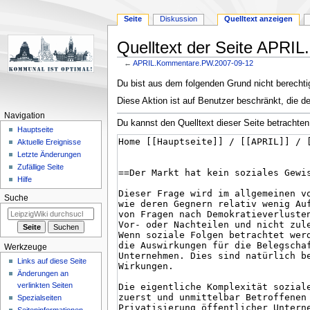
Seite
Diskussion
Quelltext anzeigen
Quelltext der Seite APR
←
APRIL.Kommentare.PW.2007-09-12
Zur
Zur
Du bist aus dem folgenden Grund nicht berechtig
Navigation
Suche
Diese Aktion ist auf Benutzer beschränkt, die d
springen
springen
Navigation
Du kannst den Quelltext dieser Seite betrachten
Hauptseite
Aktuelle Ereignisse
Letzte Änderungen
Zufällige Seite
Hilfe
Suche
Werkzeuge
Links auf diese Seite
Änderungen an
verlinkten Seiten
Spezialseiten