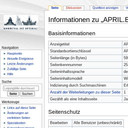
Seite
Diskussion
Quelltext anzeigen
V
Informationen zu „APRIL.B
Zur
Zur
Basisinformationen
Navigation
Suche
springen
springen
Anzeigetitel
AP
Navigation
Standardsortierschlüssel
AP
Hauptseite
Seitenlänge (in Bytes)
59
Aktuelle Ereignisse
Letzte Änderungen
Seitenkennnummer
25
Zufällige Seite
Seiteninhaltssprache
de
Hilfe
Seiteninhaltsmodell
Wi
Suche
Indizierung durch Suchmaschinen
Er
Anzahl der Weiterleitungen zu dieser Seite
1
Gezählt als eine Inhaltsseite
Ja
Werkzeuge
Links auf diese Seite
Seitenschutz
Änderungen an
verlinkten Seiten
Bearbeiten
Alle Benutzer (unbeschränkt)
Spezialseiten