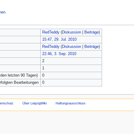
hen.
RedTeddy
(
Diskussion
|
Beiträge
)
15:47, 29. Jul. 2010
RedTeddy
(
Diskussion
|
Beiträge
)
22:46, 3. Sep. 2010
2
1
 den letzten 90 Tagen)
0
erfolgten Bearbeitungen
0
tenschutz
Über LeipzigWiki
Haftungsausschluss