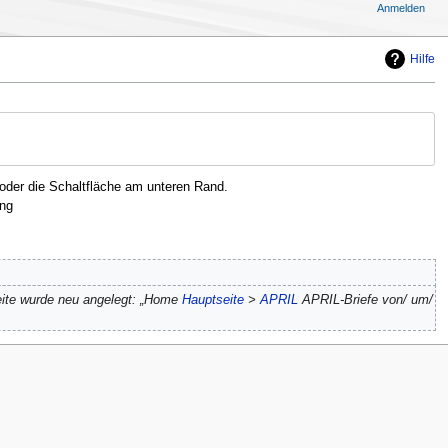
Anmelden
Hilfe
oder die Schaltfläche am unteren Rand.
ng
eite wurde neu angelegt: „Home
Hauptseite
>
APRIL
APRIL-Briefe von/ um/