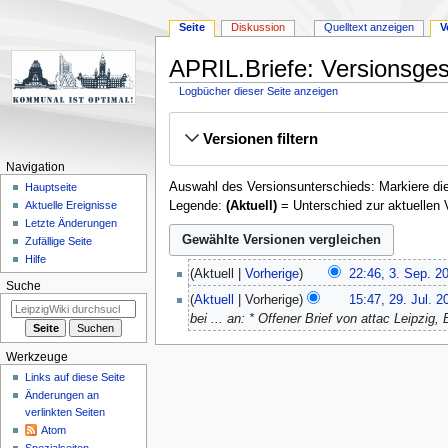
Seite
Diskussion
Quelltext anzeigen
V
APRIL.Briefe: Versionsges
Logbücher dieser Seite anzeigen
Zur
Zur
Versionen filtern
Navigation
Suche
springen
springen
Navigation
Auswahl des Versionsunterschieds: Markiere die
Hauptseite
Legende:
(Aktuell)
= Unterschied zur aktuellen 
Aktuelle Ereignisse
Letzte Änderungen
Zufällige Seite
Hilfe
3.
Aktuell
Vorherige
22:46, 3. Sep. 2
September
Suche
K
29.
Aktuell
Vorherige
15:47, 29. Jul. 2
2010
e
Juli
bei ... an: * Offener Brief von attac Leipz
i
2010
n
Werkzeuge
e
Links auf diese Seite
B
Änderungen an
e
verlinkten Seiten
a
Atom
r