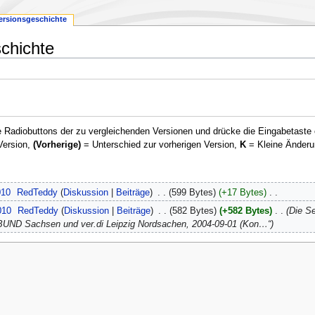
ersionsgeschichte
chichte
 Radiobuttons der zu vergleichenden Versionen und drücke die Eingabetaste 
Version,
(Vorherige)
= Unterschied zur vorherigen Version,
K
= Kleine Änderu
010
‎
RedTeddy
Diskussion
Beiträge
‎
599 Bytes
+17 Bytes
‎
010
‎
RedTeddy
Diskussion
Beiträge
‎
582 Bytes
+582 Bytes
‎
Die S
ig, BUND Sachsen und ver.di Leipzig Nordsachen, 2004-09-01 (Kon…“