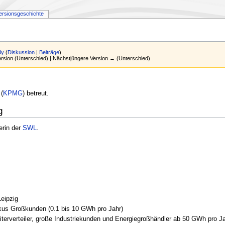
ersionsgeschichte
dy
(
Diskussion
|
Beiträge
)
Version (Unterschied) | Nächstjüngere Version → (Unterschied)
(
KPMG
) betreut.
g
erin der
SWL
.
eipzig
kus Großkunden (0.1 bis 10 GWh pro Jahr)
iterverteiler, große Industriekunden und Energiegroßhändler ab 50 GWh pro J