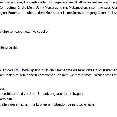
eb dezentraler, konventioneller und regenerativer Kraftwerke auf Verbrenn
ntracting für die Multi-Utility-Versorgung mit Nutzmedien, internationales Co
 der Region Pommern, insbesondere Betrieb der Fernwärmeversorgung Gdansk, T
andbreite, Kabelnetz-TV/Reseller
beitung GmbH
7% an den
KWL
beteiligt und prüft die Übernahme weiterer Infrastrukturunter
unalen Mischkonzern vorgesehen, an dem weitere private Partner beteiligt se
L:
ses
 unterstützen und zu deren Umsetzung konkret beitragen
verfolgen
 allen wesentlichen Funktionen am Standort Leipzig zu erhalten