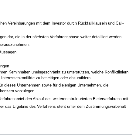
chen Vereinbarungen mit dem Investor durch Rückfallklauseln und Call-
n dar, die in der nächsten Verfahrensphase weiter detailliert werden.
 herauszunehmen.
 Aussagen:
ungen
 ihren Kerninhalten uneingeschränkt zu unterstützen, welche Konfliktliniern
Interessenkonflikte zu beseitigen oder abzumildern.
für dieses Unternehmen sowie für diejenigen Unternehmen, die
tkonzern vorzulegen.
fahrensbrief den Ablauf des weiteren strukturierten Bieterverfahrens mit.
über das Ergebnis des Verfahrens steht unter dem Zustimmungsvorbehalt