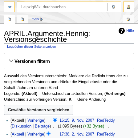
mehr
Hilfe
APRIL.Argumente.Hennig:
Versionsgeschichte
Logbücher dieser Seite anzeigen
Zur
Zur
Versionen filtern
Navigation
Suche
springen
springen
Auswahl des Versionsunterschieds: Markiere die Radiobuttons der zu
vergleichenden Versionen und drücke die Eingabetaste oder die
Schaltfläche am unteren Rand.
Legende:
(Aktuell)
= Unterschied zur aktuellen Version,
(Vorherige)
=
Unterschied zur vorherigen Version,
K
= Kleine Änderung
9.
Aktuell
Vorherige
16:15, 9. Nov. 2007
‎
RedTeddy
November
Diskussion
Beiträge
‎
1.095 Bytes
+32 Bytes
‎
2007
K
2.
Aktuell
Vorherige
17:38, 2. Nov. 2007
‎
RedTeddy
e