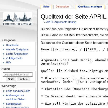
Seite
Diskussion
Quelltext anzeigen
Quelltext der Seite APRI
←
APRIL.Argumente.Hennig
Zur
Zur
Du bist aus dem folgenden Grund nicht berechtig
Navigation
Suche
Diese Aktion ist auf Benutzer beschränkt, die d
springen
springen
Navigation
Du kannst den Quelltext dieser Seite betrachten
Hauptseite
Aktuelle Ereignisse
Letzte Änderungen
Zufällige Seite
Hilfe
Suche
Werkzeuge
Links auf diese Seite
Änderungen an
verlinkten Seiten
Spezialseiten