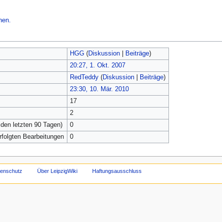
hen.
HGG
(
Diskussion
|
Beiträge
)
20:27, 1. Okt. 2007
RedTeddy
(
Diskussion
|
Beiträge
)
23:30, 10. Mär. 2010
17
2
 den letzten 90 Tagen)
0
erfolgten Bearbeitungen
0
tenschutz
Über LeipzigWiki
Haftungsausschluss