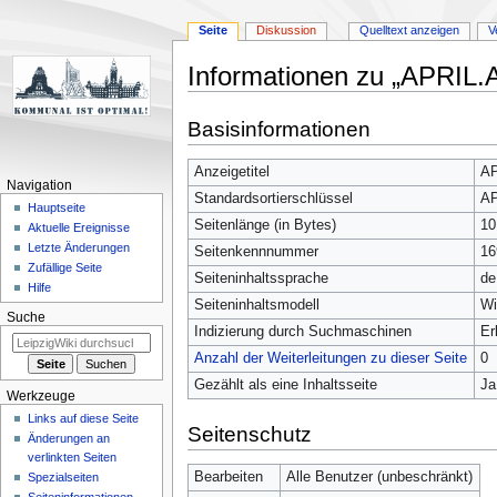
Seite
Diskussion
Quelltext anzeigen
V
Informationen zu „APRIL.
Zur
Zur
Basisinformationen
Navigation
Suche
springen
springen
Anzeigetitel
AP
Navigation
Standardsortierschlüssel
AP
Hauptseite
Seitenlänge (in Bytes)
10
Aktuelle Ereignisse
Letzte Änderungen
Seitenkennnummer
16
Zufällige Seite
Seiteninhaltssprache
de
Hilfe
Seiteninhaltsmodell
Wi
Suche
Indizierung durch Suchmaschinen
Er
Anzahl der Weiterleitungen zu dieser Seite
0
Gezählt als eine Inhaltsseite
Ja
Werkzeuge
Links auf diese Seite
Seitenschutz
Änderungen an
verlinkten Seiten
Bearbeiten
Alle Benutzer (unbeschränkt)
Spezialseiten