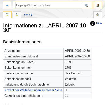
mehr
Hilfe
Informationen zu „APRIL.2007-10-
30“
Zur
Zur
Basisinformationen
Navigation
Suche
springen
springen
Anzeigetitel
APRIL.2007-10-30
Standardsortierschlüssel
APRIL.2007-10-30
Seitenlänge (in Bytes)
1.290
Seitenkennnummer
1706
Seiteninhaltssprache
de - Deutsch
Seiteninhaltsmodell
Wikitext
Indizierung durch Suchmaschinen
Erlaubt
Anzahl der Weiterleitungen zu dieser Seite
0
Gezählt als eine Inhaltsseite
Ja