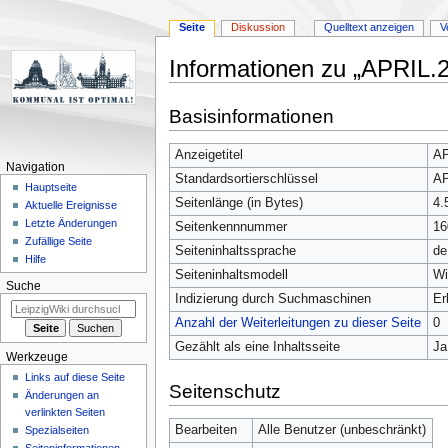
Seite
Diskussion
Quelltext anzeigen
V
Informationen zu „APRIL.
Zur
Zur
Basisinformationen
Navigation
Suche
springen
springen
Anzeigetitel
AP
Navigation
Standardsortierschlüssel
AP
Hauptseite
Seitenlänge (in Bytes)
4.
Aktuelle Ereignisse
Letzte Änderungen
Seitenkennnummer
16
Zufällige Seite
Seiteninhaltssprache
de
Hilfe
Seiteninhaltsmodell
Wi
Suche
Indizierung durch Suchmaschinen
Er
Anzahl der Weiterleitungen zu dieser Seite
0
Gezählt als eine Inhaltsseite
Ja
Werkzeuge
Links auf diese Seite
Seitenschutz
Änderungen an
verlinkten Seiten
Bearbeiten
Alle Benutzer (unbeschränkt)
Spezialseiten