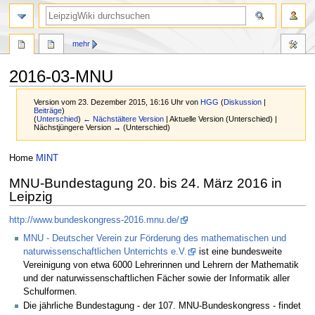
mehr
2016-03-MNU
Version vom 23. Dezember 2015, 16:16 Uhr von
HGG
(
Diskussion
|
Beiträge
)
(
Unterschied
)
← Nächstältere Version
| Aktuelle Version (Unterschied) |
Nächstjüngere Version → (Unterschied)
Zur
Zur
Home
MINT
Navigation
Suche
MNU-Bundestagung 20. bis 24. März 2016 in
springen
springen
Leipzig
http://www.bundeskongress-2016.mnu.de/
MNU - Deutscher Verein zur Förderung des mathematischen und
naturwissenschaftlichen Unterrichts e.V.
ist eine bundesweite
Vereinigung von etwa 6000 Lehrerinnen und Lehrern der Mathematik
und der naturwissenschaftlichen Fächer sowie der Informatik aller
Schulformen.
Die jährliche Bundestagung - der 107. MNU-Bundeskongress - findet