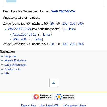
Die folgenden Seiten verlinken auf
WAK.2007-03-24
:
Angezeigt wird ein Eintrag.
Zeige (
vorherige 50
|
nächste 50
) (
20
|
50
|
100
|
250
|
500
)
WAK:2007-03-24
(Weiterleitungsseite) ‎
(
← Links
)
Attac.2007-09-13
‎
(
← Links
)
WAK.2007
‎
(
← Links
)
Zeige (
vorherige 50
|
nächste 50
) (
20
|
50
|
100
|
250
|
500
)
Navigation
Hauptseite
Aktuelle Ereignisse
Letzte Änderungen
Zufällige Seite
Hilfe
Datenschutz
Über LeipzigWiki
Haftungsausschluss