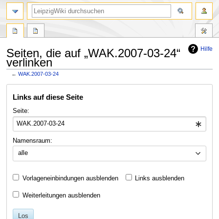
Hilfe
Seiten, die auf „WAK.2007-03-24“
verlinken
←
WAK.2007-03-24
Zur
Zur
Links auf diese Seite
Navigation
Suche
springen
springen
Seite:
Namensraum:
alle
Vorlageneinbindungen ausblenden
Links ausblenden
Weiterleitungen ausblenden
Los