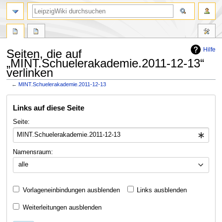
Hilfe
Seiten, die auf
„MINT.Schuelerakademie.2011-12-13“
verlinken
←
MINT.Schuelerakademie.2011-12-13
Zur
Zur
Links auf diese Seite
Navigation
Suche
springen
springen
Seite:
Namensraum:
alle
Vorlageneinbindungen ausblenden
Links ausblenden
Weiterleitungen ausblenden