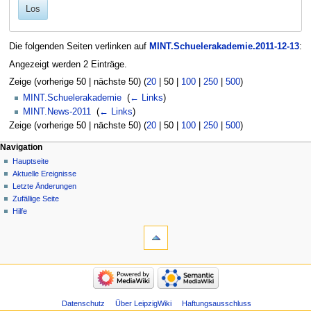
Los
Die folgenden Seiten verlinken auf
MINT.Schuelerakademie.2011-12-13
:
Angezeigt werden 2 Einträge.
Zeige (
vorherige 50
|
nächste 50
) (
20
|
50
|
100
|
250
|
500
)
MINT.Schuelerakademie
‎
(
← Links
)
MINT.News-2011
‎
(
← Links
)
Zeige (
vorherige 50
|
nächste 50
) (
20
|
50
|
100
|
250
|
500
)
Navigation
Hauptseite
Aktuelle Ereignisse
Letzte Änderungen
Zufällige Seite
Hilfe
Datenschutz
Über LeipzigWiki
Haftungsausschluss