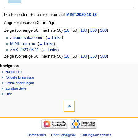
Die folgenden Seiten verlinken auf
MINT.2020-10-12
:
Angezeigt werden 3 Einträge.
Zeige (
vorherige 50
|
nächste 50
) (
20
|
50
|
100
|
250
|
500
)
Zukunftsakademie
‎
(
← Links
)
MINT.Termine
‎
(
← Links
)
ZAK.2020-06-11
‎
(
← Links
)
Zeige (
vorherige 50
|
nächste 50
) (
20
|
50
|
100
|
250
|
500
)
Navigation
Hauptseite
Aktuelle Ereignisse
Letzte Änderungen
Zufällige Seite
Hilfe
Datenschutz
Über LeipzigWiki
Haftungsausschluss