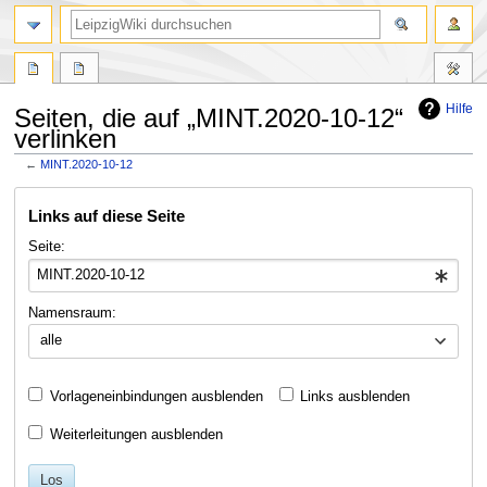
Hilfe
Seiten, die auf „MINT.2020-10-12“
verlinken
←
MINT.2020-10-12
Zur
Zur
Links auf diese Seite
Navigation
Suche
springen
springen
Seite:
Namensraum:
alle
Vorlageneinbindungen ausblenden
Links ausblenden
Weiterleitungen ausblenden
Los