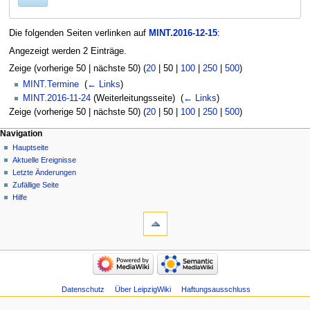
Die folgenden Seiten verlinken auf
MINT.2016-12-15
:
Angezeigt werden 2 Einträge.
Zeige (
vorherige 50
|
nächste 50
) (
20
|
50
|
100
|
250
|
500
)
MINT.Termine
‎
(
← Links
)
MINT.2016-11-24
(Weiterleitungsseite) ‎
(
← Links
)
Zeige (
vorherige 50
|
nächste 50
) (
20
|
50
|
100
|
250
|
500
)
Navigation
Hauptseite
Aktuelle Ereignisse
Letzte Änderungen
Zufällige Seite
Hilfe
Datenschutz
Über LeipzigWiki
Haftungsausschluss