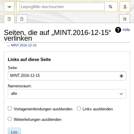
Hilfe
Seiten, die auf „MINT.2016-12-15“
verlinken
←
MINT.2016-12-15
Zur
Zur
Links auf diese Seite
Navigation
Suche
springen
springen
Seite:
Namensraum:
alle
Vorlageneinbindungen ausblenden
Links ausblenden
Weiterleitungen ausblenden
Los