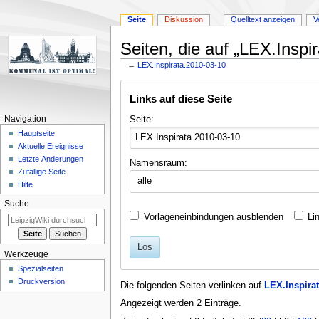
Seite
Diskussion
Quelltext anzeigen
V
Seiten, die auf „LEX.Inspi
←
LEX.Inspirata.2010-03-10
Zur
Zur
Links auf diese Seite
Navigation
Suche
springen
springen
Seite:
Navigation
Hauptseite
Aktuelle Ereignisse
Letzte Änderungen
Namensraum:
Zufällige Seite
alle
Hilfe
Suche
Vorlageneinbindungen ausblenden
Li
Los
Werkzeuge
Spezialseiten
Druckversion
Die folgenden Seiten verlinken auf
LEX.Inspirat
Angezeigt werden 2 Einträge.