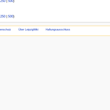
|
250
|
500
)
|
250
|
500
)
tenschutz
Über LeipzigWiki
Haftungsausschluss