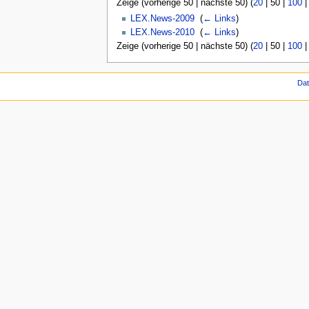
Zeige (
vorherige 50
|
nächste 50
) (
20
|
50
|
100
LEX.News-2009
‎
(
← Links
)
LEX.News-2010
‎
(
← Links
)
Zeige (
vorherige 50
|
nächste 50
) (
20
|
50
|
100
Da