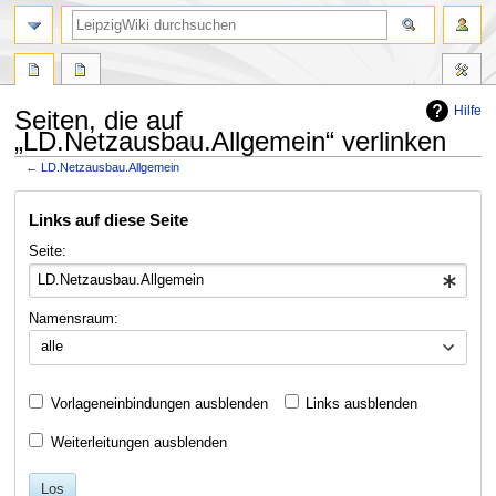
Hilfe
Seiten, die auf
„LD.Netzausbau.Allgemein“ verlinken
←
LD.Netzausbau.Allgemein
Zur
Zur
Links auf diese Seite
Navigation
Suche
springen
springen
Seite:
Namensraum:
alle
Vorlageneinbindungen ausblenden
Links ausblenden
Weiterleitungen ausblenden
Los