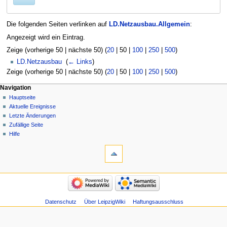
Die folgenden Seiten verlinken auf
LD.Netzausbau.Allgemein
:
Angezeigt wird ein Eintrag.
Zeige (
vorherige 50
|
nächste 50
) (
20
|
50
|
100
|
250
|
500
)
LD.Netzausbau
‎
(
← Links
)
Zeige (
vorherige 50
|
nächste 50
) (
20
|
50
|
100
|
250
|
500
)
Navigation
Hauptseite
Aktuelle Ereignisse
Letzte Änderungen
Zufällige Seite
Hilfe
Datenschutz
Über LeipzigWiki
Haftungsausschluss